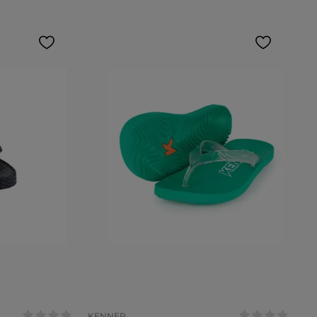
Tamanho:
/40
35/36
36
37
COR
KENNER