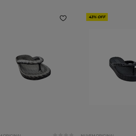
43%
OFF
anho:
Tamanho:
33/34
35/36
37/38
39/40
33/34
37/38
39
COR
 ORIGINAL
NUVEM ORIGINAL