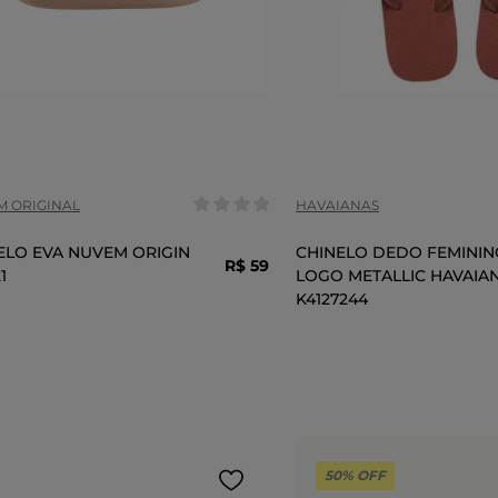
anho:
Tamanho:
36
37
35/36
37/38
39
COR
 ORIGINAL
HAVAIANAS
ELO EVA NUVEM ORIGIN
CHINELO DEDO FEMININ
R$
59
,
99
1
LOGO METALLIC HAVAIA
K4127244
ADICIONAR AO CARRINHO
ADICIONAR AO 
50%
OFF