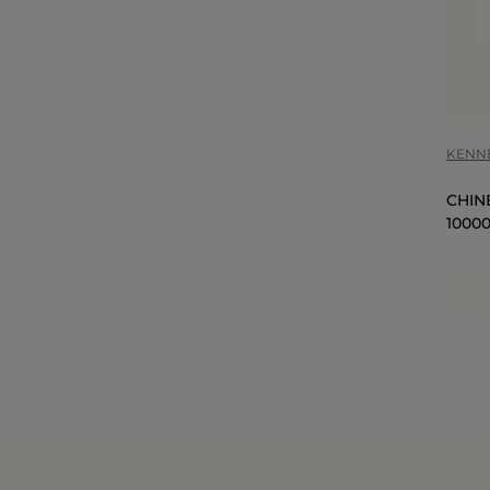
COR
KENN
CHIN
10000