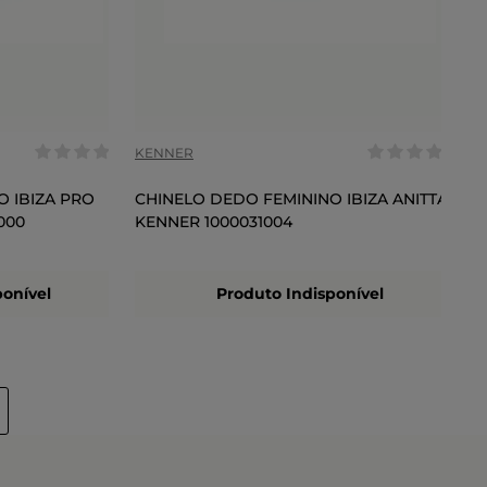
COR
KENNER
O IBIZA PRO
CHINELO DEDO FEMININO IBIZA ANITTA
000
KENNER 1000031004
ponível
Produto Indisponível