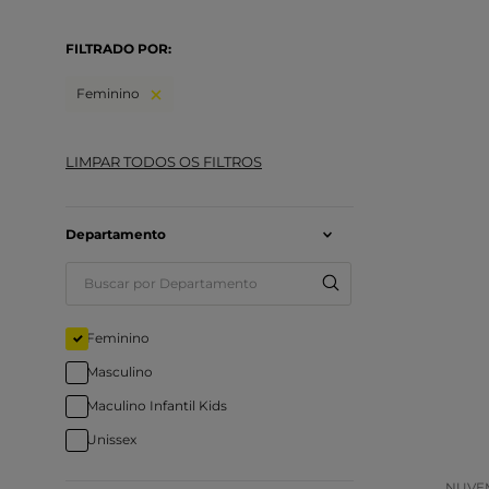
FILTRADO POR:
Feminino
Departamento
Tam
Feminino
Masculino
COR
Maculino Infantil Kids
Unissex
NUVEM