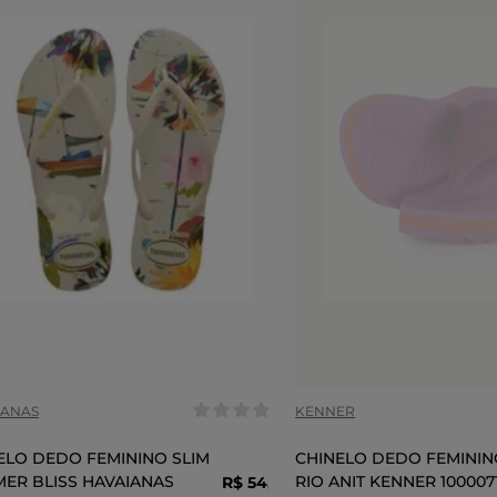
anho:
/34
35/36
COR
IANAS
KENNER
ELO DEDO FEMININO SLIM
CHINELO DEDO FEMININ
ER BLISS HAVAIANAS
RIO ANIT KENNER 100007
R$
54
,
90