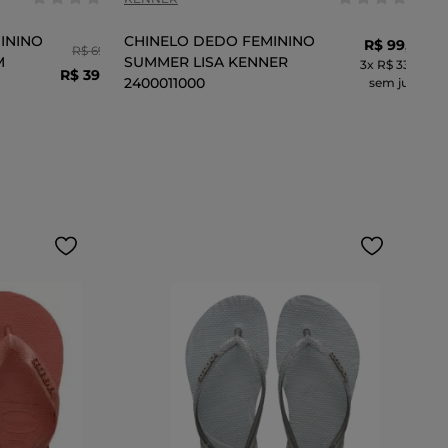
ININO
CHINELO DEDO FEMININO
R$
99
,
90
R$
69
,
99
M
SUMMER LISA KENNER
3
x
R$ 33,30
R$
39
,
99
2400011000
sem juros
CARRINHO
ADICIONAR AO CARRINHO