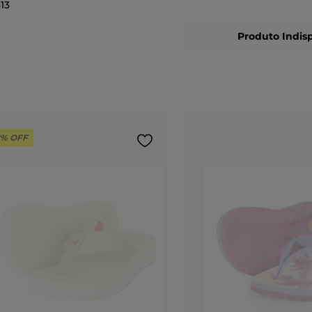
13
Produto Indis
ADICIONAR AO CARRINHO
2%
OFF