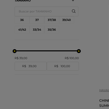
TAMANHO
CINZA GELO
ROSA FUCSIA/CRISTAL
36
37
37/38
39/40
VERDE ESMERALDA/CRISTAL
41/42
33/34
35/36
Tam
R$ 39,00
R$ 100,00
33
R$
R$
COR
HAVA
CHIN
SUMM