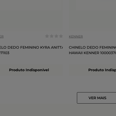
COR
ER
KENNER
ELO DEDO FEMININO KYRA ANITTA
CHINELO DEDO FEMININ
71103
HAWAII KENNER 1000037
Produto Indisponível
Produto Indis