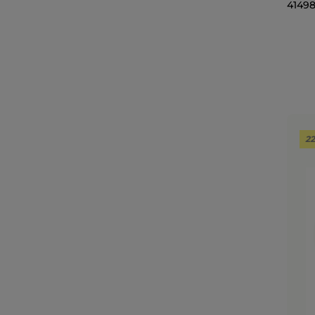
41498
2