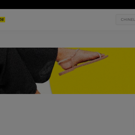
Parcele em até
10x sem juros
Buscar