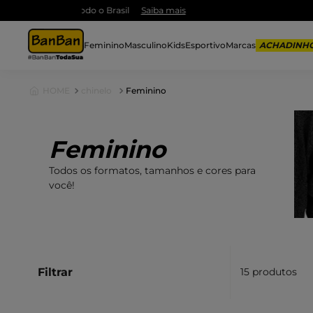
Feminino
Masculino
Kids
Esportivo
Marcas
chinelo
Feminino
Feminino
Todos os formatos, tamanhos e cores para
você!
Filtrar
15
produtos