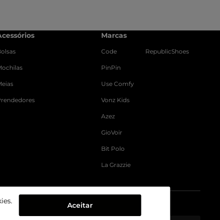
Acessórios
Marcas
olsas
Code
RepublicShoes
ochilas
PinPin
Meias
Use Comfy
Prendedores
Vonz Kids
Azez
GioVoir
Bit Polo
La Grazzie
ies.
Aceitar