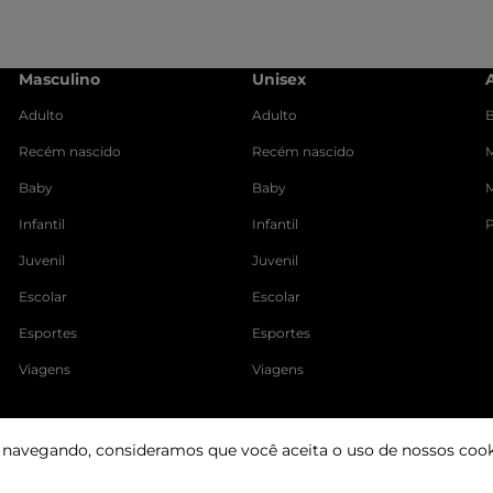
Masculino
Unisex
Adulto
Adulto
B
Recém nascido
Recém nascido
M
Baby
Baby
Infantil
Infantil
Juvenil
Juvenil
Escolar
Escolar
Esportes
Esportes
Viagens
Viagens
r navegando, consideramos que você aceita o uso de nossos cook