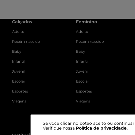
Calçados
Feminino
Adulto
Adulto
Recém nascido
Recém nascido
Baby
Baby
Infantil
Infantil
Juvenil
Juvenil
Escolar
Escolar
Esportes
Esportes
Viagens
Viagens
Se você clicar no botão aceito ou continua
Verifique nossa
Política de privacidade
.