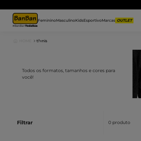
F
Feminino
Masculino
Kids
Esportivo
Marcas
tﾃｪnis
Todos os formatos, tamanhos e cores para
você!
Filtrar
0
produto