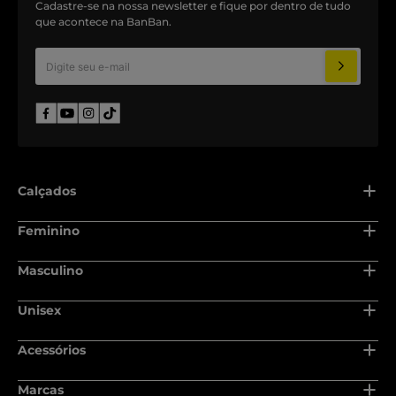
Cadastre-se na nossa newsletter e fique por dentro de tudo
que acontece na BanBan.
Calçados
Adulto
Feminino
Recém nascido
Adulto
Masculino
Baby
Recém nascido
Adulto
Unisex
Infantil
Baby
Recém nascido
Juvenil
Adulto
Acessórios
Infantil
Baby
Escolar
Recém nascido
Juvenil
Bolsas
Marcas
Infantil