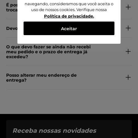
navegando, consideramos que você aceita o
É possível comprar no site e
trocar/retirar em uma loja física?
uso de nossos cookies. Verifique nossa
Política de privacidade
.
Devolução por arrependimento
Aceitar
O que devo fazer se ainda não recebi
meu pedido e o prazo de entrega já
excedeu?
Posso alterar meu endereço de
entrega?
Receba nossas novidades