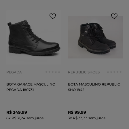
PEGADA
REPUBLIC SHOES
BOTA GARAGE MASCULINO
BOTA MASCULINO REPUBLIC
PEGADA 180731
SHO 1842
R$
249
,
99
R$
99
,
99
8
x
R$ 31,24
sem juros
3
x
R$ 33,33
sem juros