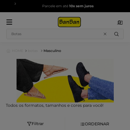
em todo
Frete g
Parcele em até
10x sem juros
Buscar
botas
Masculino
Todos os formatos, tamanhos e cores para você!
Filtrar