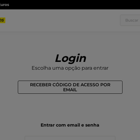
Frete grátis a partir de R$250,00
| Entregamos em todo o Brasil
Saiba m
Buscar
1
º
T
3
º
T
Escolha uma opção para entrar
5
º
T
RECEBER CÓDIGO DE ACESSO POR
7
º
R
EMAIL
9
º
S
Entrar com email e senha