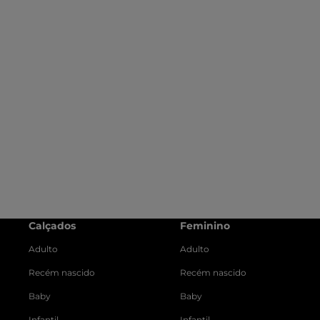
Calçados
Feminino
Adulto
Adulto
Recém nascido
Recém nascido
Baby
Baby
Infantil
Infantil