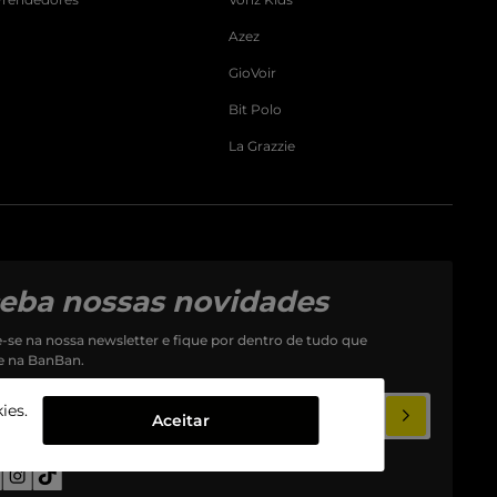
Azez
GioVoir
Bit Polo
La Grazzie
eba nossas novidades
-se na nossa newsletter e fique por dentro de tudo que
e na BanBan.
ies.
Aceitar