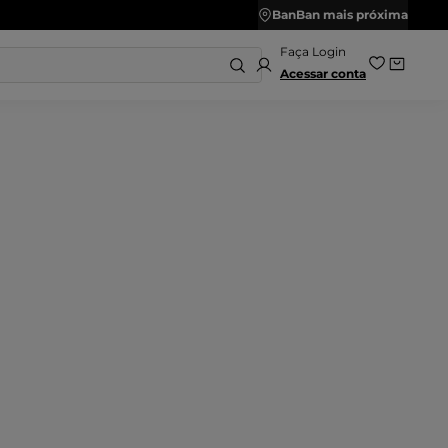
ais
BanBan mais próxima
Acessar conta
2
º
ênis
Sandalias
4
º
ênis Feminino
Chinelo
6
º
amanco
Chuteira
8
º
asteira
Kids
10
º
apatilha
Salto Bloco