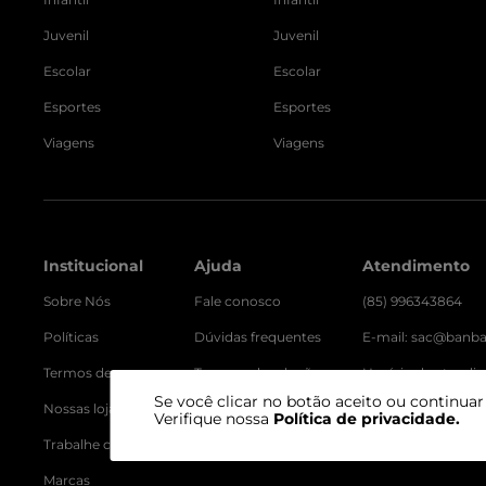
Juvenil
Juvenil
Escolar
Escolar
Esportes
Esportes
Viagens
Viagens
Institucional
Ajuda
Atendimento
Sobre Nós
Fale conosco
(85) 996343864
Políticas
Dúvidas frequentes
E-mail: sac@banb
Termos de uso
Trocas e devoluções
Horário de atendi
Das 8h às 18h - seg 
Se você clicar no botão aceito ou continua
Nossas lojas
Verifique nossa
Política de privacidade
.
Trabalhe conosco
Marcas