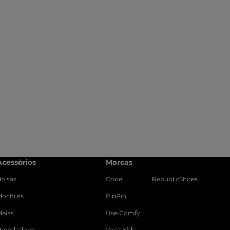
Acessórios
Marcas
olsas
Code
RepublicShoes
ochilas
PinPin
Meias
Use Comfy
Prendedores
Vonz Kids