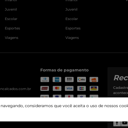
Juvenil
Juvenil
Escolar
Escolar
Esportes
Esportes
Viagens
Viagens
Formas de pagamento
Rec
Cadastre
ancalcados.com.br
acontec
mento:
- sex
r navegando, consideramos que você aceita o uso de nossos cook