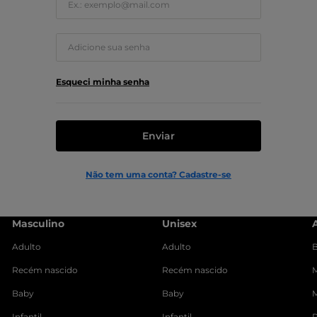
Esqueci minha senha
Não tem uma conta? Cadastre-se
Masculino
Unisex
Adulto
Adulto
B
Recém nascido
Recém nascido
M
Baby
Baby
Infantil
Infantil