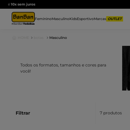
F
Feminino
Masculino
Kids
Esportivo
Marcas
botas
Masculino
Todos os formatos, tamanhos e cores para
você!
Filtrar
7
produtos