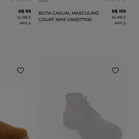
R$
99
,
99
R$
199
,
99
BOTA CASUAL MASCULINO
3
x
R$ 33,33
6
x
R$ 33,33
COURT NIKE DN3577100
sem juros
sem juros
CARRINHO
ADICIONAR AO CARRINHO