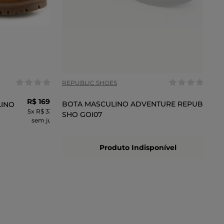
COR
REPUBLIC SHOES
R$
169
,
99
BOTA MASCULINO ADVENTURE REPUBLIC
LINO
5
x
R$ 33,99
SHO GOI07
sem juros
Produto Indisponível
CARRINHO