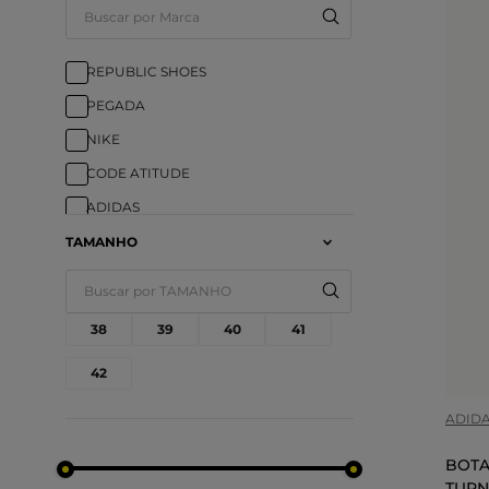
REPUBLIC SHOES
PEGADA
NIKE
CODE ATITUDE
ADIDAS
TAMANHO
COR
38
39
40
41
42
ADID
BOTA
TURN