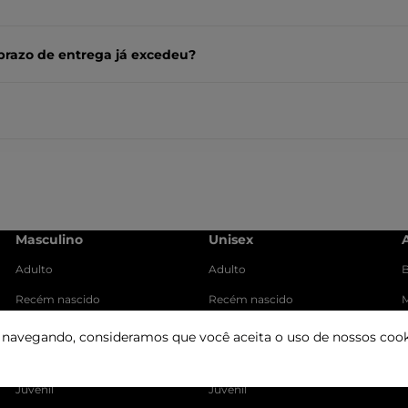
prazo de entrega já excedeu?
Masculino
Unisex
Adulto
Adulto
B
Recém nascido
Recém nascido
M
Baby
Baby
r navegando, consideramos que você aceita o uso de nossos cook
Infantil
Infantil
Juvenil
Juvenil