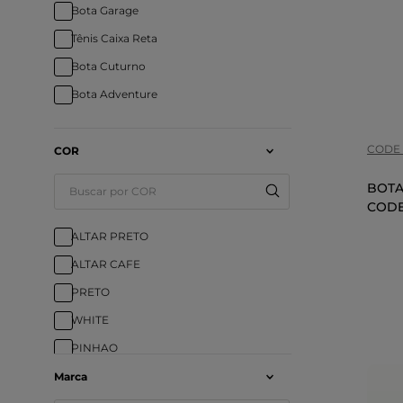
Bota Garage
Tam
Tênis Caixa Reta
Bota Cuturno
COR
Bota Adventure
CODE 
COR
BOTA
CODE
ALTAR PRETO
ALTAR CAFE
PRETO
WHITE
PINHAO
CAMEO
Marca