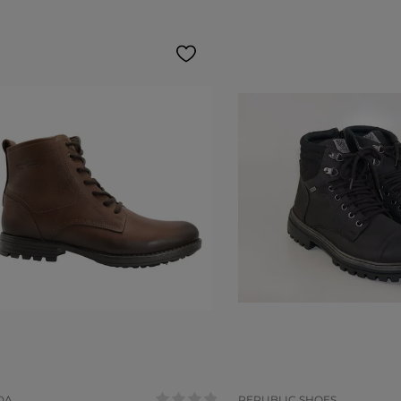
anho:
Tamanho:
39
40
41
39
COR
DA
REPUBLIC SHOES