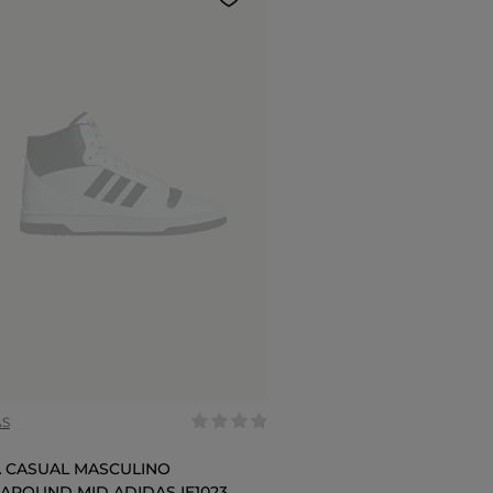
AS
 CASUAL MASCULINO
AROUND MID ADIDAS IE1023