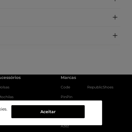
Acessórios
Marcas
olsas
Code
RepublicShoes
ochilas
PinPin
Meias
Use Comfy
ies.
Aceitar
Prendedores
Vonz Kids
Azez