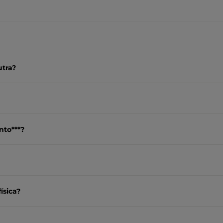
utra?
nto***?
ísica?