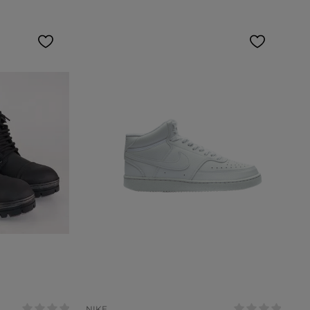
Tamanho:
38
39
40
41
COR
NIKE