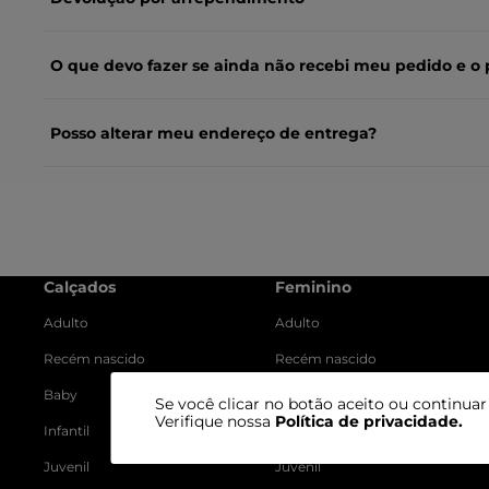
O que devo fazer se ainda não recebi meu pedido e o 
Posso alterar meu endereço de entrega?
Calçados
Feminino
Adulto
Adulto
Recém nascido
Recém nascido
Baby
Baby
Se você clicar no botão aceito ou continua
Verifique nossa
Política de privacidade
.
Infantil
Infantil
Juvenil
Juvenil