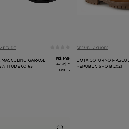
anho:
Tamanho:
39
40
41
42
39
41
COR
ATITUDE
REPUBLIC SHOES
R$
149
,
99
 MASCULINO GARAGE
BOTA COTURNO MASCU
4
x
R$ 37,49
 ATITUDE 00165
REPUBLIC SHO BI2021
sem juros
ADICIONAR AO CARRINHO
ADICIONAR AO 