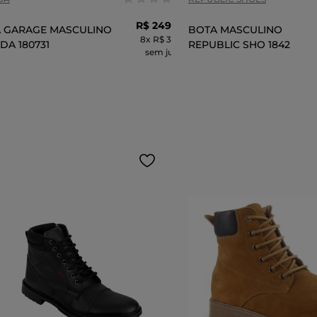
R$
249
,
99
 GARAGE MASCULINO
BOTA MASCULINO
8
x
R$ 31,24
DA 180731
REPUBLIC SHO 1842
sem juros
ADICIONAR AO CARRINHO
ADICIONAR AO 