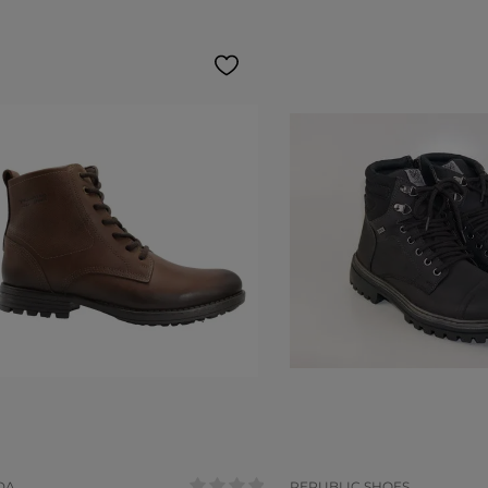
anho:
Tamanho:
39
40
41
39
COR
DA
REPUBLIC SHOES