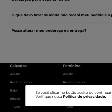
O que devo fazer se ainda não recebi meu pedido e o 
Posso alterar meu endereço de entrega?
Calçados
Feminino
Adulto
Adulto
Recém nascido
Recém nascido
Baby
Baby
Se você clicar no botão aceito ou continua
Verifique nossa
Política de privacidade
.
Infantil
Infantil
Juvenil
Juvenil