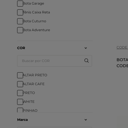
Bota Garage
Tam
Tênis Caixa Reta
Bota Cuturno
COR
Bota Adventure
CODE 
COR
BOTA
CODE
ALTAR PRETO
ALTAR CAFE
PRETO
WHITE
PINHAO
CAMEO
Marca