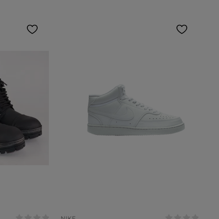
Tamanho:
38
39
40
41
COR
NIKE