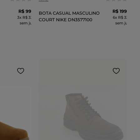
R$
99
,
99
R$
199
,
99
BOTA CASUAL MASCULINO
3
x
R$ 33,33
6
x
R$ 33,33
COURT NIKE DN3577100
sem juros
sem juros
CARRINHO
ADICIONAR AO CARRINHO