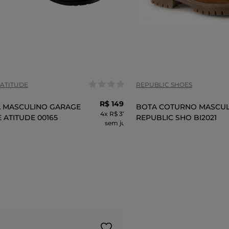
anho:
Tamanho:
39
40
41
42
39
41
COR
ATITUDE
REPUBLIC SHOES
R$
149
,
99
 MASCULINO GARAGE
BOTA COTURNO MASCU
4
x
R$ 37,49
 ATITUDE 00165
REPUBLIC SHO BI2021
sem juros
ADICIONAR AO CARRINHO
ADICIONAR AO 