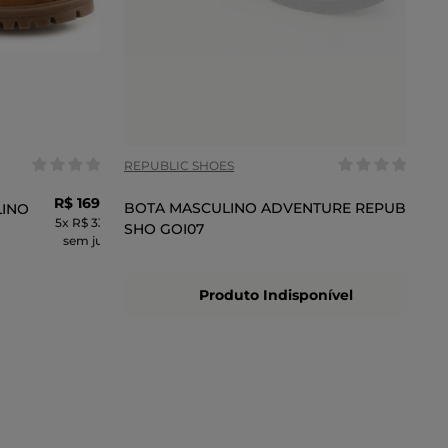
COR
REPUBLIC SHOES
R$
169
,
99
BOTA MASCULINO ADVENTURE REPUBLIC
LINO
5
x
R$ 33,99
SHO GOI07
sem juros
Produto Indisponível
CARRINHO