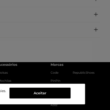
Acessórios
Marcas
olsas
Code
RepublicShoes
ochilas
PinPin
Meias
Use Comfy
ies.
Aceitar
Prendedores
Vonz Kids
Azez