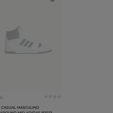
AS
 CASUAL MASCULINO
AROUND MID ADIDAS IE1023