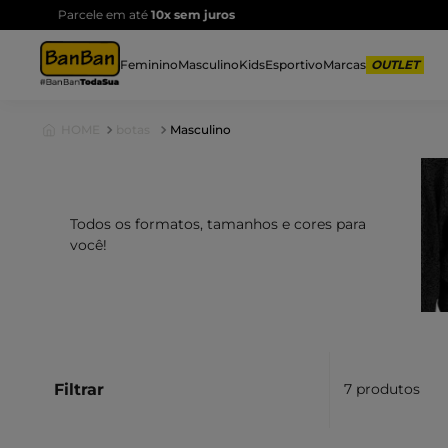
F
Feminino
Masculino
Kids
Esportivo
Marcas
botas
Masculino
Todos os formatos, tamanhos e cores para
você!
Filtrar
7
produtos