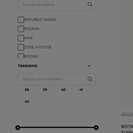
REPUBLIC SHOES
PEGADA
NIKE
CODE ATITUDE
ADIDAS
TAMANHO
COR
38
39
40
41
42
ADID
BOTA
TURN