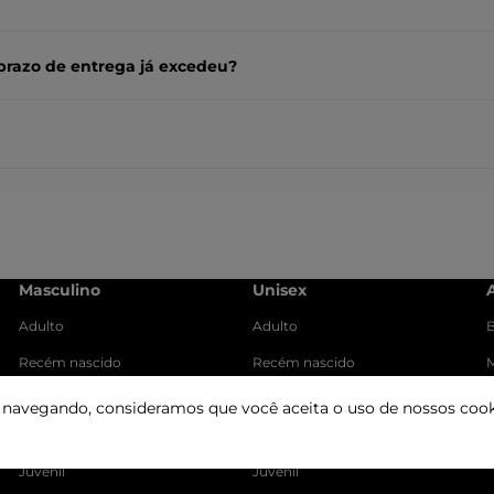
prazo de entrega já excedeu?
Masculino
Unisex
Adulto
Adulto
B
Recém nascido
Recém nascido
M
Baby
Baby
r navegando, consideramos que você aceita o uso de nossos cook
Infantil
Infantil
Juvenil
Juvenil