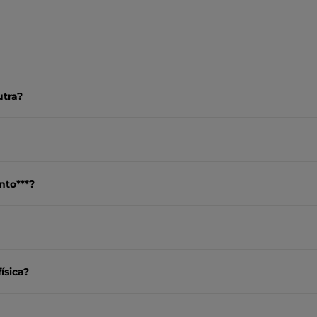
utra?
nto***?
ísica?