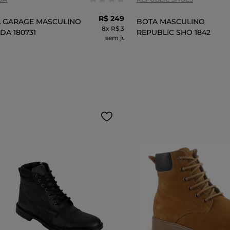
R$
249
,
99
 GARAGE MASCULINO
BOTA MASCULINO
8
x
R$ 31,24
DA 180731
REPUBLIC SHO 1842
sem juros
ADICIONAR AO CARRINHO
ADICIONAR AO 