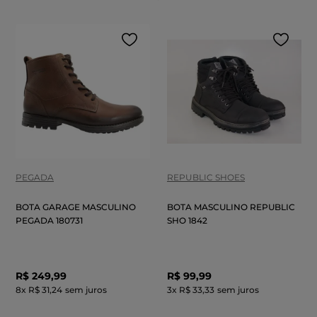
PEGADA
REPUBLIC SHOES
BOTA GARAGE MASCULINO
BOTA MASCULINO REPUBLIC
PEGADA 180731
SHO 1842
R$
249
,
99
R$
99
,
99
8
x
R$ 31,24
sem juros
3
x
R$ 33,33
sem juros