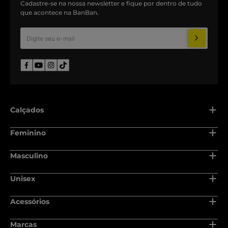
Cadastre-se na nossa newsletter e fique por dentro de tudo
que acontece na BanBan.
Calçados
Adulto
Feminino
Recém nascido
Adulto
Masculino
Baby
Recém nascido
Adulto
Unisex
Infantil
Baby
Recém nascido
Juvenil
Adulto
Acessórios
Infantil
Baby
Escolar
Recém nascido
Juvenil
Bolsas
Marcas
Infantil