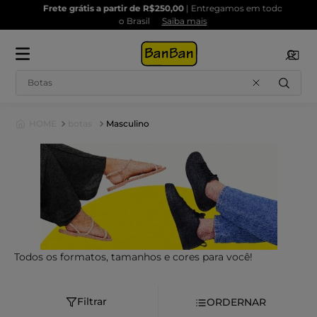
Frete grátis a partir de R$250,00
| Entregamos em todo
o Brasil
Saiba mais
Buscar
botas
Masculino
Todos os formatos, tamanhos e cores para você!
Filtrar