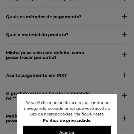
Quais os métodos de pagamento?
Qual o material do produto?
Minha peça veio com defeito, como
posso trocar por outra?
Aceita pagamento em PIX?
O produto sai mais barato comprando
no ***compre junto***?
Se você clicar no botão aceito ou continuar
navegando, consideramos que você aceita o
uso de nossos cookies. Verifique nossa
Pedido veio com embalagem aberta,
Política de privacidade
.
posso trocar?
Aceitar