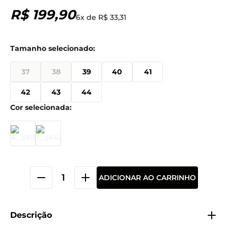
R$
199
,
90
6
x de
R$
33
,
31
37
38
39
40
41
42
43
44
ADICIONAR AO CARRINHO
Descrição