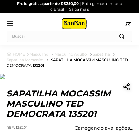
Frete grátis a partir de R$250,00
| Entregamos em todo
o Brasil
Saiba mais
Masculino
Masculino Adulto
Sapatilha
Sapatilha Mocassim
SAPATILHA MOCASSIM MASCULINO TED
DEMOCRATA 135201
SAPATILHA MOCASSIM
MASCULINO TED
DEMOCRATA 135201
:
135201
Carregando avaliações...