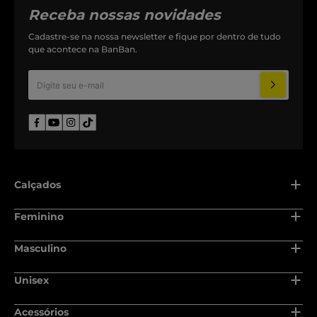
Receba nossas novidades
Cadastre-se na nossa newsletter e fique por dentro de tudo
que acontece na BanBan.
Calçados
Adulto
Feminino
Recém nascido
Adulto
Masculino
Baby
Recém nascido
Adulto
Unisex
Infantil
Baby
Recém nascido
Juvenil
Adulto
Acessórios
Infantil