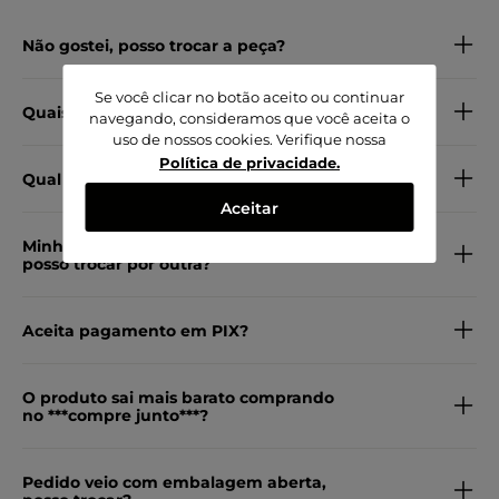
Não gostei, posso trocar a peça?
Se você clicar no botão aceito ou continuar
Quais os métodos de pagamento?
navegando, consideramos que você aceita o
uso de nossos cookies. Verifique nossa
Política de privacidade
.
Qual o material do produto?
Aceitar
Minha peça veio com defeito, como
posso trocar por outra?
Aceita pagamento em PIX?
O produto sai mais barato comprando
no ***compre junto***?
Pedido veio com embalagem aberta,