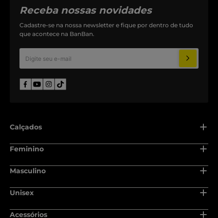
Receba nossas novidades
Cadastre-se na nossa newsletter e fique por dentro de tudo
que acontece na BanBan.
Calçados
Adulto
Feminino
Recém nascido
Adulto
Masculino
Baby
Recém nascido
Adulto
Unisex
Infantil
Baby
Recém nascido
Juvenil
Adulto
Acessórios
Infantil