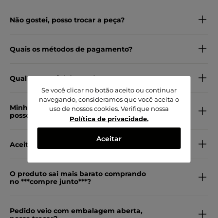
Não gostei, posso trocar a peça?
Quais os métodos de pagamento?
Qual o material do produto?
Se você clicar no botão aceito ou continuar
navegando, consideramos que você aceita o
Minha peça veio com defeito, como
uso de nossos cookies. Verifique nossa
posso trocar por outra?
Política de privacidade
.
Aceitar
Aceita pagamento em PIX?
O produto sai mais barato comprando
no ***compre junto***?
Pedido veio com embalagem aberta,