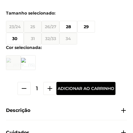
23/24
25
26/27
28
29
30
31
32/33
34
ADICIONAR AO CARRINHO
Descrição
Cuidados