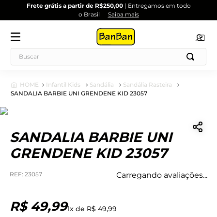
Frete grátis a partir de R$250,00
| Entregamos em todo
o Brasil
Saiba mais
Infantil Kids
Sandália
Sandália Rasteira
SANDALIA BARBIE UNI GRENDENE KID 23057
SANDALIA BARBIE UNI
GRENDENE KID 23057
:
23057
Carregando avaliações...
R$
49
,
99
1
x de
R$
49
,
99