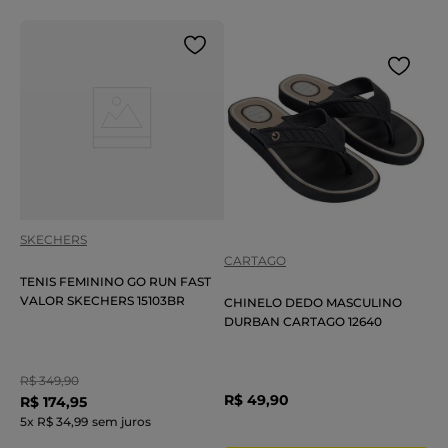
SKECHERS
CARTAGO
TENIS FEMININO GO RUN FAST
VALOR SKECHERS 15103BR
CHINELO DEDO MASCULINO
DURBAN CARTAGO 12640
R$
349
,
90
R$
49
,
90
R$
174
,
95
5
x
R$ 34,99
sem juros