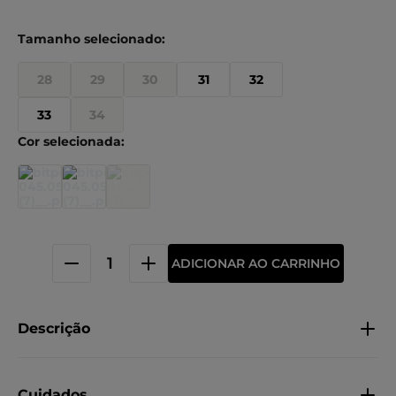
28
29
30
31
32
33
34
ADICIONAR AO CARRINHO
Descrição
Cuidados