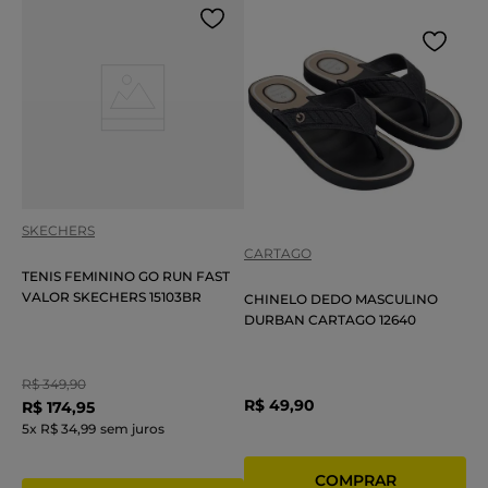
SKECHERS
CARTAGO
TENIS FEMININO GO RUN FAST
VALOR SKECHERS 15103BR
CHINELO DEDO MASCULINO
DURBAN CARTAGO 12640
R$
349
,
90
R$
49
,
90
R$
174
,
95
5
x
R$ 34,99
sem juros