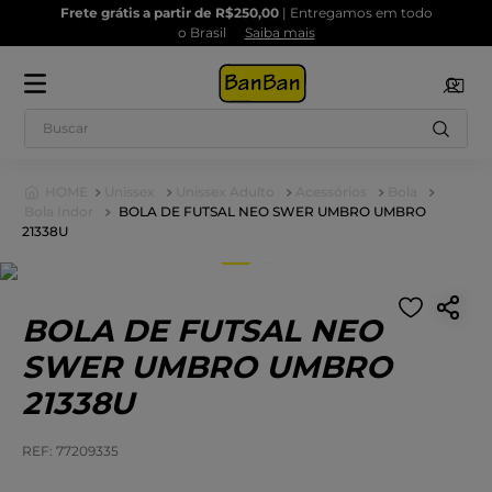
Frete grátis a partir de R$250,00
| Entregamos em todo
o Brasil
Saiba mais
Buscar
Unissex
Unissex Adulto
Acessórios
Bola
Bola Indor
BOLA DE FUTSAL NEO SWER UMBRO UMBRO
21338U
1
º
2
º
Tênis
Sandalias
3
º
4
º
Tênis Feminino
Chinelo
BOLA DE FUTSAL NEO
5
º
6
º
Chuteira
Tamanco
SWER UMBRO UMBRO
7
º
8
º
Rasteira
Kids
21338U
9
º
10
º
Sapatilha
Sapato Social
:
77209335