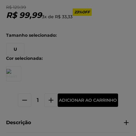
R$
129
,
99
23%
OFF
R$
99
,
99
3
x de
R$
33
,
33
U
ADICIONAR AO CARRINHO
Descrição