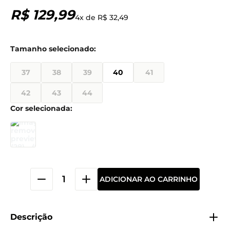
R$
129
,
99
4
x de
R$
32
,
49
37
38
39
40
41
42
43
44
ADICIONAR AO CARRINHO
Descrição