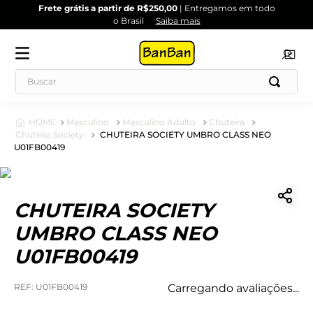
Frete grátis a partir de R$250,00
| Entregamos em todo
o Brasil
Saiba mais
Masculino
Masculino Adulto
Chuteira
Chuteira Society
CHUTEIRA SOCIETY UMBRO CLASS NEO
U01FB00419
CHUTEIRA SOCIETY
UMBRO CLASS NEO
U01FB00419
:
U01FB00419
Carregando avaliações...