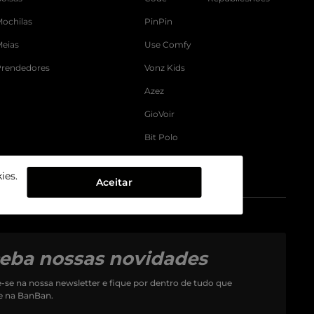
ochilas
PinPin
Meias
Use Comfy
Prendedores
Vonz Kids
Azez
GioVoir
Bit Polo
La Grazzie
ies.
Aceitar
eba nossas novidades
-se na nossa newsletter e fique por dentro de tudo que
e na BanBan.