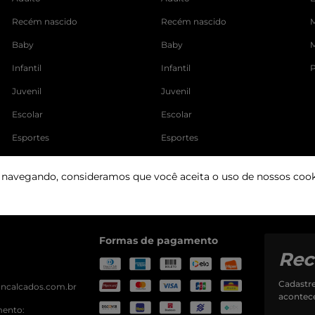
Recém nascido
Recém nascido
M
Baby
Baby
Infantil
Infantil
Juvenil
Juvenil
Escolar
Escolar
Esportes
Esportes
Viagens
Viagens
r navegando, consideramos que você aceita o uso de nossos cook
Formas de pagamento
Rec
Cadastre
ancalcados.com.br
acontec
mento: