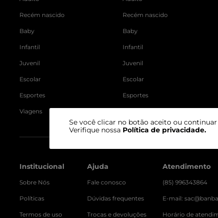
Recém nascido
Recém nascido
Baby
Baby
Infantil
Infantil
Juvenil
Juvenil
Escolar
Escolar
Esportes
Esportes
Viagens
Viagens
Se você clicar no botão aceito ou continua
Verifique nossa
Política de privacidade
.
Institucional
Ajuda
Atendimento
Sobre Nós
Fale conosco
(85) 996343864
Políticas
Dúvidas frequentes
E-mail: sac@banb
Termos de uso
Trocas e devoluções
Horário de atendi