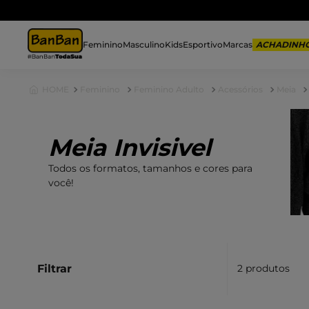
F
Feminino
Masculino
Kids
Esportivo
Marcas
Feminino
Feminino Adulto
Acessórios
Meia
Meia Invisivel
Todos os formatos, tamanhos e cores para
você!
Filtrar
2
produtos