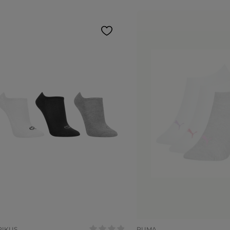
anho:
U
COR
PIKUS
PUMA