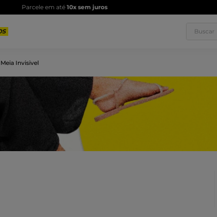
rete grátis a partir de R$250,00
| Entregamos em todo o Brasil
Saiba ma
Buscar
Meia Invisivel
1
º
T
3
º
T
5
º
C
7
º
R
9
º
S