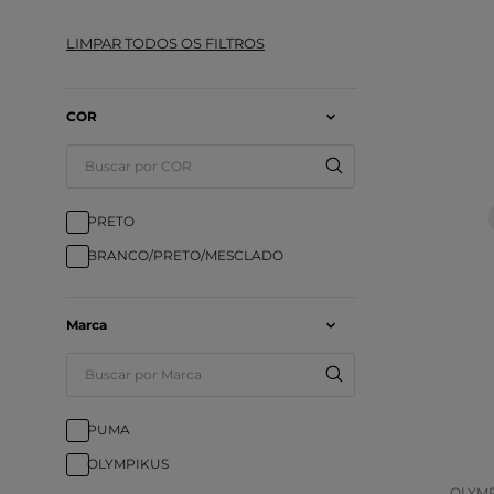
COR
PRETO
BRANCO/PRETO/MESCLADO
Marca
Tam
COR
PUMA
OLYMPIKUS
OLYM