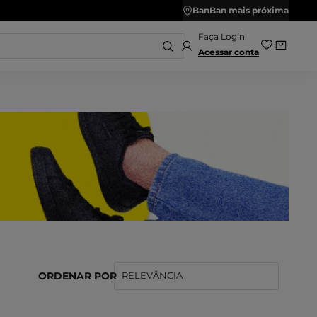
is
BanBan mais próxima
Acessar conta
2
º
ênis
Sandalias
4
º
ênis Feminino
Chinelo
6
º
huteira
Tamanco
8
º
asteira
Kids
10
º
apatilha
Salto Bloco
ORDENAR POR
RELEVÂNCIA