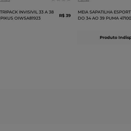
TRIPACK INVISIVIL 33 A 38
MEIA SAPATILHA ESPORT
R$
39
,
99
PIKUS OIWSA81923
DO 34 AO 39 PUMA 47100
Produto Indis
ADICIONAR AO CARRINHO