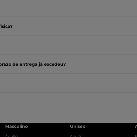
ísica?
prazo de entrega já excedeu?
Masculino
Unisex
Adulto
Adulto
B