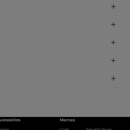
Acessórios
Marcas
olsas
Code
RepublicShoes