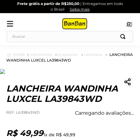
Frete grátis a partir de R$250,00
| Entregamos em todo
o Brasil
Saiba mais
Infantil Kids
Acessórios
Lancheira
LANCHEIRA
WANDINHA LUXCEL LA39843WD
LANCHEIRA WANDINHA
LUXCEL LA39843WD
:
LA39843WD
Carregando avaliações...
R$
49
,
99
1
x de
R$
49
,
99