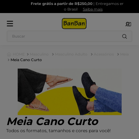
Frete grátis a partir de R$250,00
| Entregamos em todo
o Brasil
Saiba mais
Buscar
Masculino
Masculino Adulto
Acessórios
Meia
Meia Cano Curto
1
º
2
º
Tênis
Sandalias
3
º
4
º
Tênis Feminino
Chinelo
5
º
6
º
Chuteira
Tamanco
7
º
8
º
Rasteira
Kids
9
º
10
º
Sapatilha
Salto Bloco
Meia Cano Curto
Todos os formatos, tamanhos e cores para você!