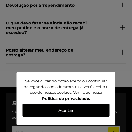
Devolução por arrependimento
O que devo fazer se ainda não recebi
meu pedido e o prazo de entrega já
excedeu?
Posso alterar meu endereço de
entrega?
Se você clicar no botão aceito ou continuar
navegando, consideramos que você aceita o
uso de nossos cookies. Verifique nossa
Política de privacidade
.
Receba nossas novidades
Aceitar
Cadastre-se na nossa newsletter e fique por dentro de tudo
que acontece na BanBan.