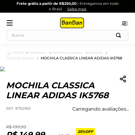
Frete grátis a partir de R$250,00
| Entregamos em todo
o Brasil
Saiba mais
Feminino
Feminino Adulto
Mochila
Mochila Casual
MOCHILA CLASSICA LINEAR ADIDAS IK5768
MOCHILA CLASSICA
LINEAR ADIDAS IK5768
:
8782963
Carregando avaliações...
R$
199
,
99
25%
OFF
R$
149
,
99