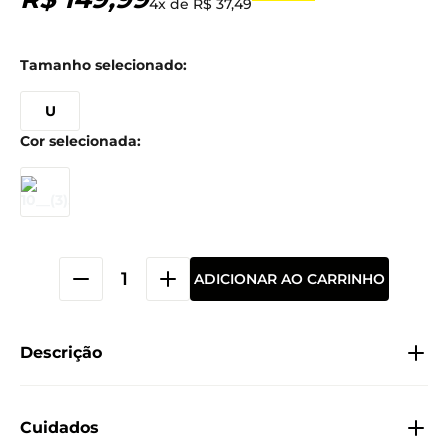
4
x de
R$
37
,
49
U
ADICIONAR AO CARRINHO
Descrição
Cuidados