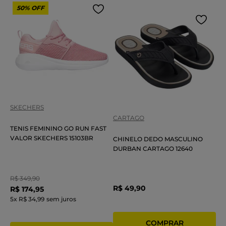
50%
OFF
SKECHERS
CARTAGO
TENIS FEMININO GO RUN FAST
VALOR SKECHERS 15103BR
CHINELO DEDO MASCULINO
DURBAN CARTAGO 12640
R$
349
,
90
R$
49
,
90
R$
174
,
95
5
x
R$ 34,99
sem juros