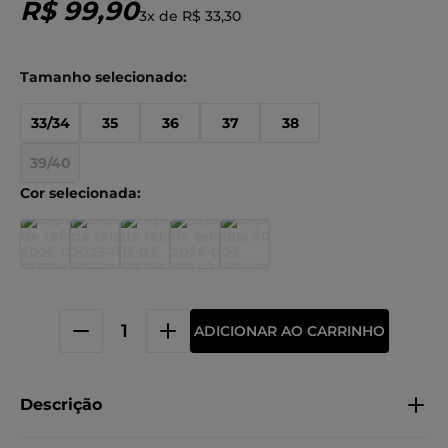
R$
99
,
90
3
x de
R$
33
,
30
33/34
35
36
37
38
39/40
ADICIONAR AO CARRINHO
Descrição