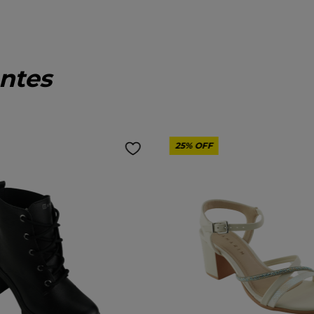
ntes
25%
OFF