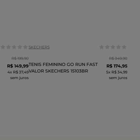
Tamanho:
35
37
35
36
37
39
COR
SKECHERS
R$
199
,
90
R$
349
,
90
TENIS FEMININO GO RUN FAST
R$
149
,
99
R$
174
,
95
VALOR SKECHERS 15103BR
4
x
R$ 37,49
5
x
R$ 34,99
sem juros
sem juros
INHO
ADICIONAR AO CARRINHO