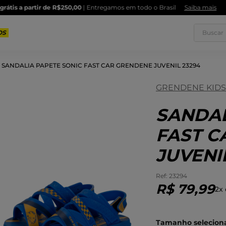
Parcele em até
10x sem juros
Buscar
SANDALIA PAPETE SONIC FAST CAR GRENDENE JUVENIL 23294
GRENDENE KIDS
1
º
T
3
º
T
SANDAL
5
º
C
FAST C
7
º
R
JUVENI
9
º
S
:
23294
R$
79
,
99
2
x