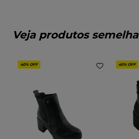
Veja produtos semelha
40%
OFF
40%
OFF