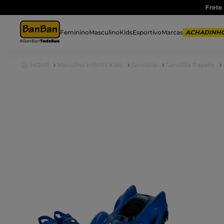
Feminino
Masculino
Kids
Esportivo
Marcas
Maculino Infantil Kids
Sandália
Sandália Papete