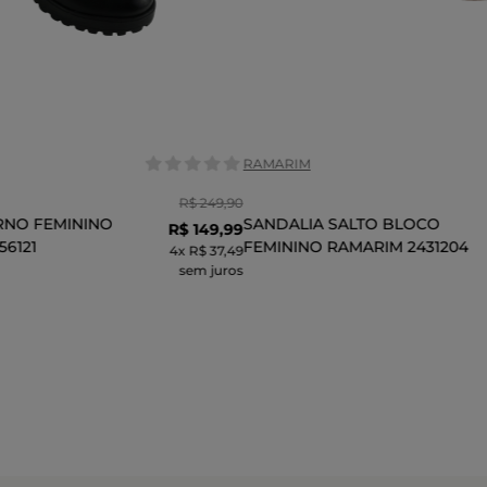
Tamanho:
36
37
38
38
36
39
COR
RAMARIM
R$
249
,
90
RNO FEMININO
SANDALIA SALTO BLOCO
R$
149
,
99
56121
FEMININO RAMARIM 2431204
4
x
R$ 37,49
sem juros
CIONAR AO CARRINHO
ADICIONAR AO CARR