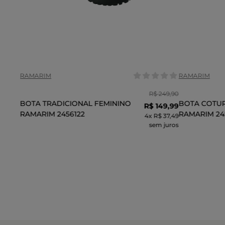
Tamanho:
Tamanho:
36
37
38
35
COR
COR
RAMARIM
RAMARIM
R$
249
,
90
BOTA TRADICIONAL FEMININO
BOTA COTU
R$
149
,
99
RAMARIM 2456122
RAMARIM 24
4
x
R$ 37,49
sem juros
ADICIONAR AO CARRINHO
ADI