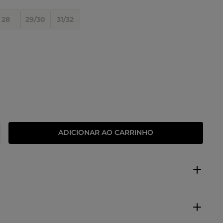
28
29/30
31/32
ADICIONAR AO CARRINHO