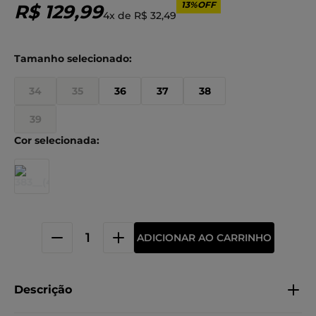
13%
OFF
R$
129
,
99
4
x de
R$
32
,
49
34
35
36
37
38
39
ADICIONAR AO CARRINHO
Descrição