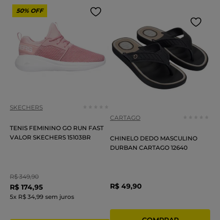
50%
OFF
SKECHERS
CARTAGO
TENIS FEMININO GO RUN FAST
VALOR SKECHERS 15103BR
CHINELO DEDO MASCULINO
DURBAN CARTAGO 12640
R$
349
,
90
R$
49
,
90
R$
174
,
95
5
x
R$ 34,99
sem juros