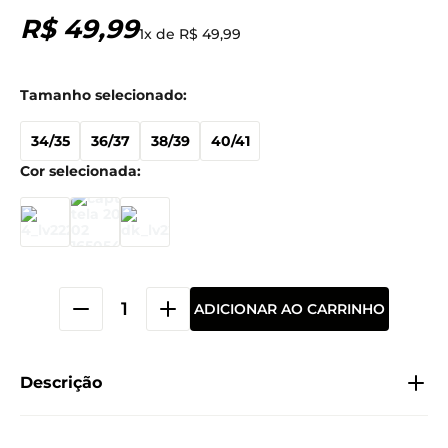
R$
49
,
99
1
x de
R$
49
,
99
34/35
36/37
38/39
40/41
ADICIONAR AO CARRINHO
Descrição