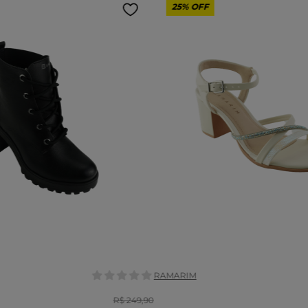
25%
OFF
Tamanho:
36
37
38
38
36
39
COR
RAMARIM
R$
249
,
90