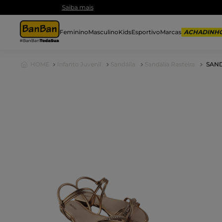
Feminino
Masculino
Kids
Esportivo
Marcas
Infanto Juvenil
Sandália
Sandália Rasteira
SAND