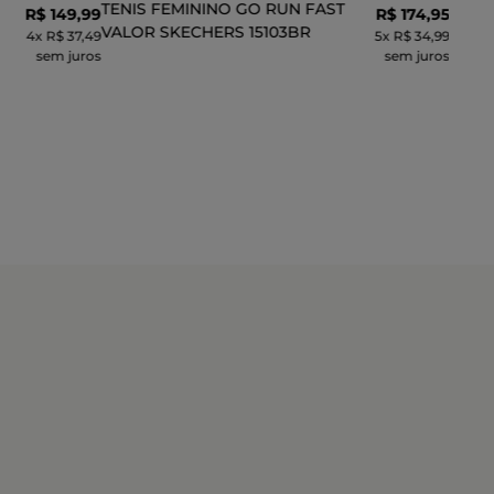
TENIS FEMININO GO RUN FAST
R$
149
,
99
R$
174
,
95
VALOR SKECHERS 15103BR
4
x
R$ 37,49
5
x
R$ 34,99
sem juros
sem juros
INHO
ADICIONAR AO CARRINHO