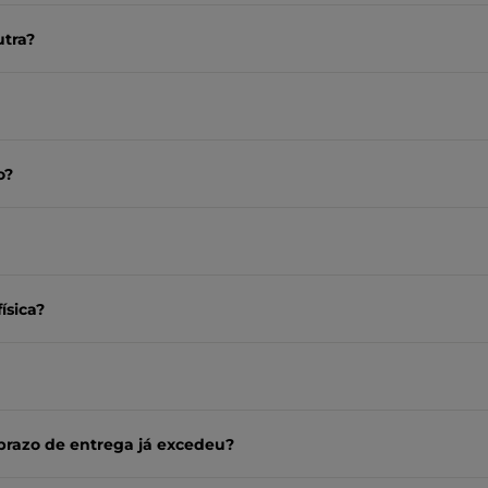
utra?
o?
ísica?
prazo de entrega já excedeu?