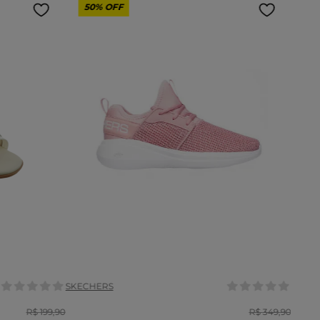
50%
OFF
Tamanho:
35
37
35
36
37
39
COR
SKECHERS
R$
199
,
90
R$
349
,
90