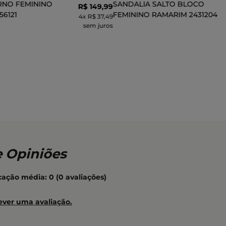
RNO FEMININO
SANDALIA SALTO BLOCO
R$
149
,
99
56121
FEMININO RAMARIM 2431204
4
x
R$ 37,49
sem juros
CIONAR AO CARRINHO
ADICIONAR AO CARR
icação média: 0
(0 avaliações)
ever uma avaliação.