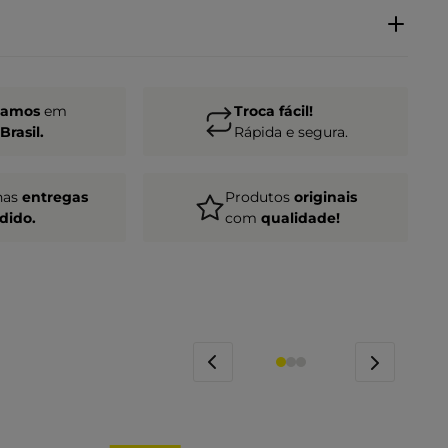
gamos
em
Troca fácil!
Brasil.
Rápida e segura.
nas
entregas
Produtos
originais
dido.
com
qualidade!