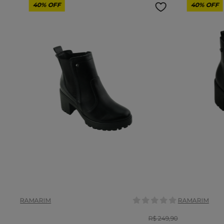
40%
OFF
40%
OFF
Tamanho:
Tamanho:
36
37
38
35
COR
COR
RAMARIM
RAMARIM
R$
249
,
90