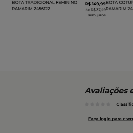
BOTA TRADICIONAL FEMININO
BOTA COTU
R$
149
,
99
RAMARIM 2456122
RAMARIM 24
4
x
R$ 37,49
sem juros
ADICIONAR AO CARRINHO
ADI
Classif
Faça login para escr