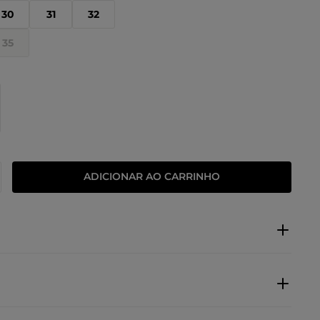
30
31
32
35
ADICIONAR AO CARRINHO