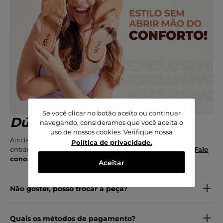
Se você clicar no botão aceito ou continuar
Dúvidas frequentes
navegando, consideramos que você aceita o
uso de nossos cookies. Verifique nossa
Ainda está com dúvida? Nos mande um e-mail e logo
Política de privacidade
.
entraremos em contato com você o mais rápido possível.
Fale
conosco!
Aceitar
Não gostei, posso trocar a peça?
Quais os métodos de pagamento?