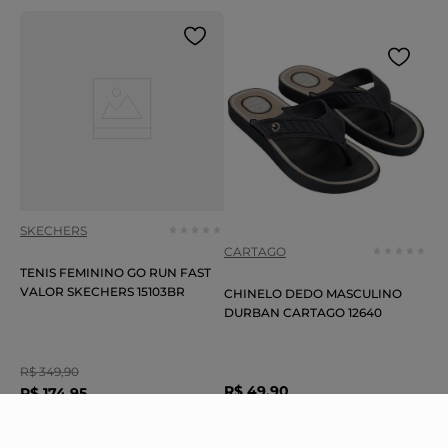
SKECHERS
CARTAGO
TENIS FEMININO GO RUN FAST
VALOR SKECHERS 15103BR
CHINELO DEDO MASCULINO
DURBAN CARTAGO 12640
R$
349
,
90
R$
49
,
90
R$
174
,
95
5
x
R$ 34,99
sem juros