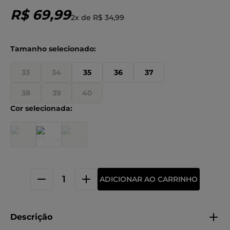
R$
69
,
99
2
x de
R$
34
,
99
33
34
35
36
37
38
39
40
ADICIONAR AO CARRINHO
Descrição