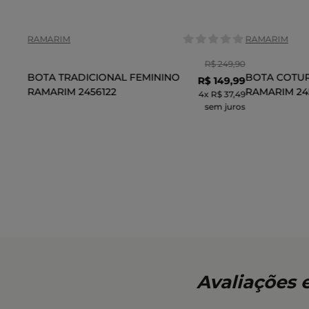
RAMARIM
RAMARIM
R$
249
,
90
BOTA TRADICIONAL FEMININO
BOTA COTU
R$
149
,
99
RAMARIM 2456122
RAMARIM 24
4
x
R$ 37,49
sem juros
ADICIONAR AO CARRINHO
ADI