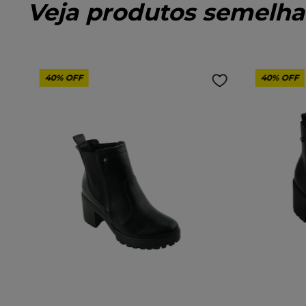
Veja produtos semelha
40%
OFF
40%
OFF
Tamanho:
Tamanho:
36
37
38
35
COR
COR