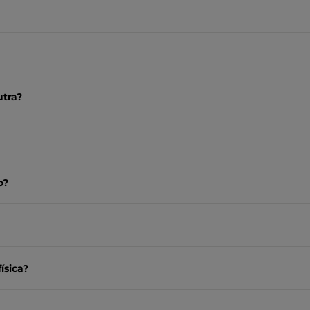
utra?
o?
ísica?