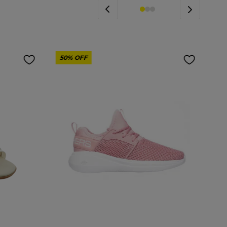
50%
OFF
Tamanho:
35
37
35
36
37
39
COR