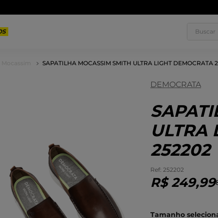
Parcele em até
10x sem juros
Buscar
a Mocassim
SAPATILHA MOCASSIM SMITH ULTRA LIGHT DEMOCRATA 2
DEMOCRATA
1
º
T
3
º
T
SAPATI
5
º
T
ULTRA 
7
º
R
252202
9
º
S
:
252202
R$
249
,
99