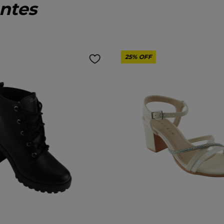
ntes
25%
OFF
Tamanho:
36
37
38
38
36
39
COR