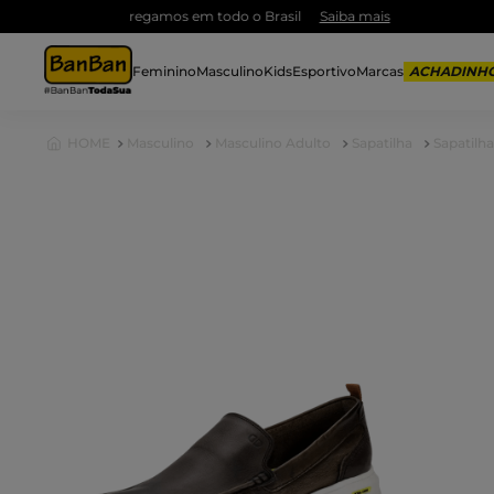
Feminino
Masculino
Kids
Esportivo
Marcas
Masculino
Masculino Adulto
Sapatilha
Sapatilh