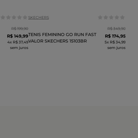
SKECHERS
R$
199
,
90
R$
349
,
90
TENIS FEMININO GO RUN FAST
R$
149
,
99
R$
174
,
95
VALOR SKECHERS 15103BR
4
x
R$ 37,49
5
x
R$ 34,99
sem juros
sem juros
INHO
ADICIONAR AO CARRINHO