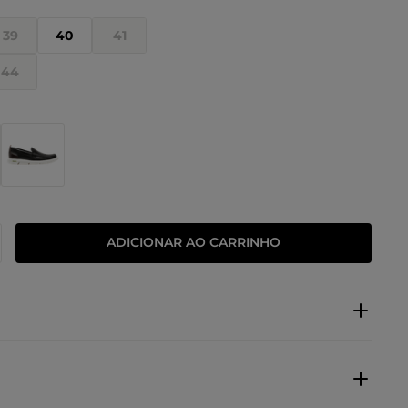
39
40
41
44
ADICIONAR AO CARRINHO