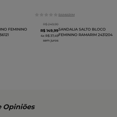
RAMARIM
R$
249
,
90
RNO FEMININO
SANDALIA SALTO BLOCO
R$
149
,
99
56121
FEMININO RAMARIM 2431204
4
x
R$ 37,49
sem juros
CIONAR AO CARRINHO
ADICIONAR AO CARR