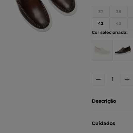
37
38
42
43
Descrição
Cuidados