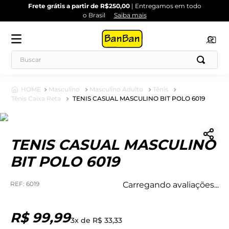
Frete grátis a partir de R$250,00
| Entregamos em todo
o Brasil
Saiba mais
Masculino
Masculino Adulto
Tênis
Tênis Caixa Reta
TENIS CASUAL MASCULINO BIT POLO 6019
TENIS CASUAL MASCULINO
BIT POLO 6019
:
6019
Carregando avaliações...
R$
99
,
99
3
x de
R$
33
,
33