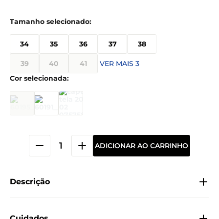
34
35
36
37
38
39
40
41
VER MAIS 3
ADICIONAR AO CARRINHO
Descrição
Cuidados