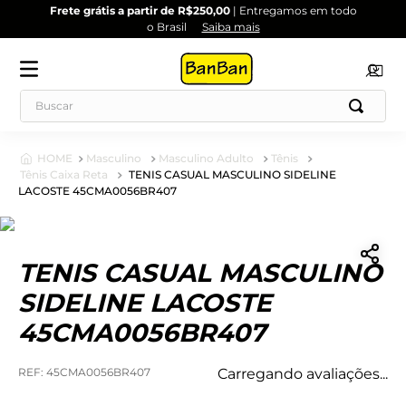
Frete grátis a partir de R$250,00
| Entregamos em todo
o Brasil
Saiba mais
Masculino
Masculino Adulto
Tênis
Tênis Caixa Reta
TENIS CASUAL MASCULINO SIDELINE
LACOSTE 45CMA0056BR407
TENIS CASUAL MASCULINO
SIDELINE LACOSTE
45CMA0056BR407
:
45CMA0056BR407
Carregando avaliações...