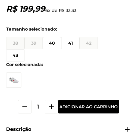
R$
199
,
99
6
x de
R$
33
,
33
38
39
40
41
42
43
ADICIONAR AO CARRINHO
Descrição