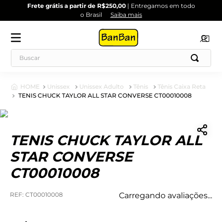
Frete grátis a partir de R$250,00
| Entregamos em todo
o Brasil
Saiba mais
Unissex
Unissex Adulto
Tênis
Tênis Caixa Reta
TENIS CHUCK TAYLOR ALL STAR CONVERSE CT00010008
TENIS CHUCK TAYLOR ALL
STAR CONVERSE
CT00010008
:
CT00010008
Carregando avaliações...