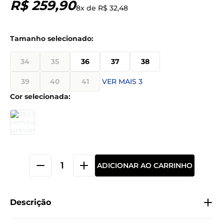
R$
259
,
90
8
x de
R$
32
,
48
34
35
36
37
38
39
40
41
VER MAIS 3
ADICIONAR AO CARRINHO
Descrição