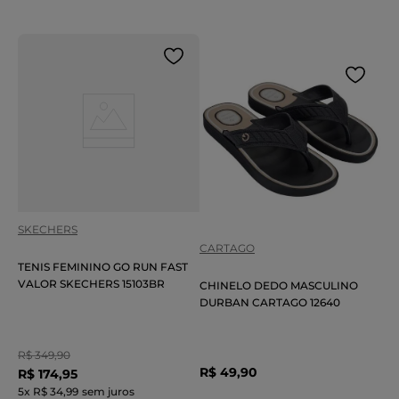
SKECHERS
CARTAGO
TENIS FEMININO GO RUN FAST
VALOR SKECHERS 15103BR
CHINELO DEDO MASCULINO
DURBAN CARTAGO 12640
R$
349
,
90
R$
49
,
90
R$
174
,
95
5
x
R$ 34,99
sem juros