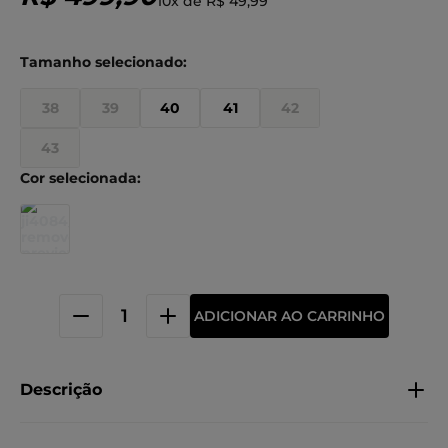
10
x de
R$
49
,
99
38
39
40
41
42
43
ADICIONAR AO CARRINHO
Descrição