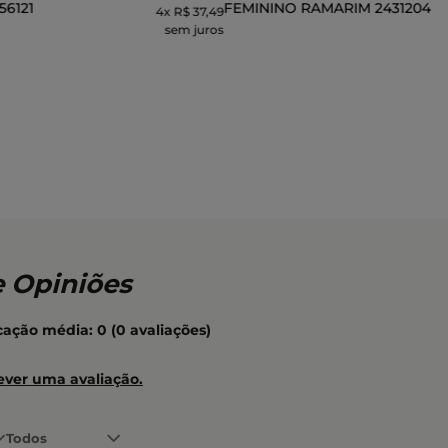
56121
FEMININO RAMARIM 2431204
4
x
R$ 37,49
sem juros
CIONAR AO CARRINHO
ADICIONAR AO CARR
icação média: 0
(0 avaliações)
ever uma avaliação.
Todos