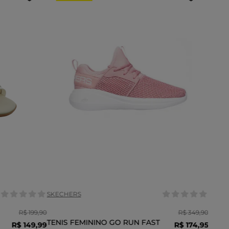
Tamanho:
35
37
35
36
37
39
COR
SKECHERS
R$
199
,
90
R$
349
,
90
TENIS FEMININO GO RUN FAST
R$
149
,
99
R$
174
,
95