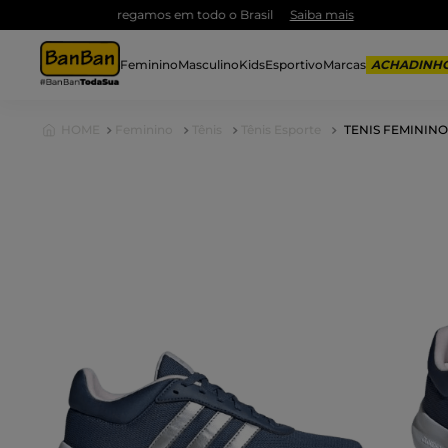
Feminino
Masculino
Kids
Esportivo
Marcas
Feminino
Tênis
Tênis Esporte
TENIS FEMININO 