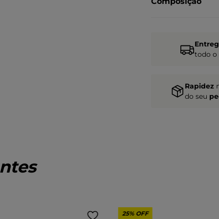
Composição
Entre
todo o
Rapidez
do seu
pe
ntes
25%
OFF