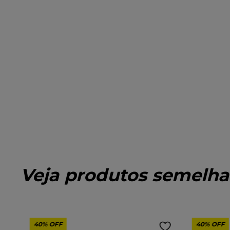
Veja produtos semelha
40%
OFF
40%
OFF