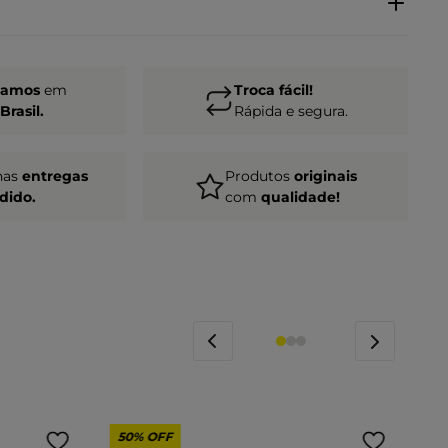
gamos
em
Troca fácil!
Brasil.
Rápida e segura.
nas
entregas
Produtos
originais
dido.
com
qualidade!
50%
OFF