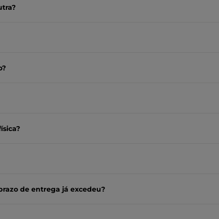
utra?
o?
ísica?
prazo de entrega já excedeu?