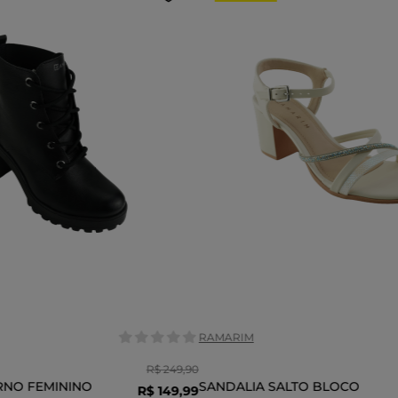
Tamanho:
36
37
38
38
36
39
COR
RAMARIM
R$
249
,
90
RNO FEMININO
SANDALIA SALTO BLOCO
R$
149
,
99