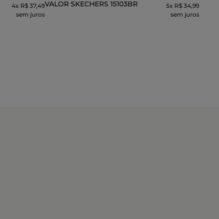
VALOR SKECHERS 15103BR
4
x
R$ 37,49
5
x
R$ 34,99
sem juros
sem juros
INHO
ADICIONAR AO CARRINHO