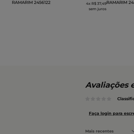
RAMARIM 2456122
RAMARIM 24
4
x
R$ 37,49
sem juros
ADICIONAR AO CARRINHO
ADI
Classif
Faça login para escr
Mais recentes