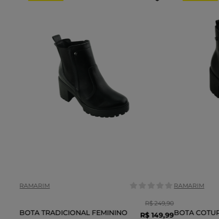
Tamanho:
Tamanho:
36
37
38
35
COR
COR
RAMARIM
RAMARIM
R$
249
,
90
BOTA TRADICIONAL FEMININO
BOTA COTU
R$
149
,
99