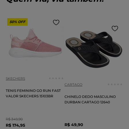
50%
OFF
SKECHERS
CARTAGO
TENIS FEMININO GO RUN FAST
VALOR SKECHERS 15103BR
CHINELO DEDO MASCULINO
DURBAN CARTAGO 12640
R$
349
,
90
R$
49
,
90
R$
174
,
95