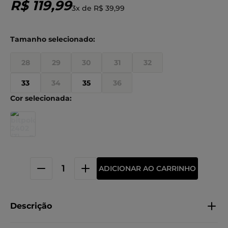
R$
119
,
99
3
x de
R$
39
,
99
28
29
30
31
32
33
34
35
36
ADICIONAR AO CARRINHO
Descrição