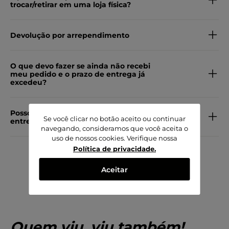
trocar/retirar em uma loja física?
Devolução por arrependimento
O que devo fazer se ainda não recebi
meu pedido e o prazo de entrega já
excedeu?
Posso alterar meu endereço de
Se você clicar no botão aceito ou continuar
entrega?
navegando, consideramos que você aceita o
uso de nossos cookies. Verifique nossa
Política de privacidade
.
Aceitar
Quem viu, viu também!