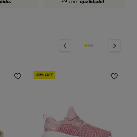
dido.
com
qualidade!
50%
OFF