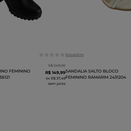
Tamanho:
36
37
38
38
36
39
COR
RAMARIM
R$
249
,
90
RNO FEMININO
SANDALIA SALTO BLOCO
R$
149
,
99
56121
FEMININO RAMARIM 2431204
4
x
R$ 37,49
sem juros
CIONAR AO CARRINHO
ADICIONAR AO CARR