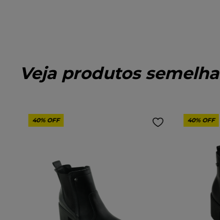
Veja produtos semelha
40%
OFF
40%
OFF