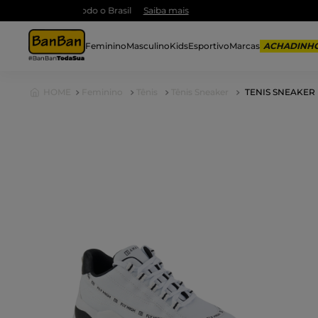
Feminino
Masculino
Kids
Esportivo
Marcas
Feminino
Tênis
Tênis Sneaker
TENIS SNEAKER