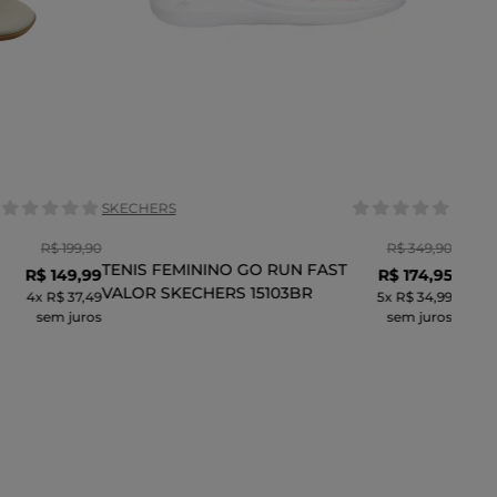
Tamanho:
35
37
35
36
37
39
COR
SKECHERS
R$
199
,
90
R$
349
,
90
TENIS FEMININO GO RUN FAST
R$
149
,
99
R$
174
,
95
VALOR SKECHERS 15103BR
4
x
R$ 37,49
5
x
R$ 34,99
sem juros
sem juros
INHO
ADICIONAR AO CARRINHO