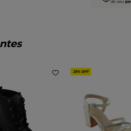
do seu
pe
ntes
25%
OFF