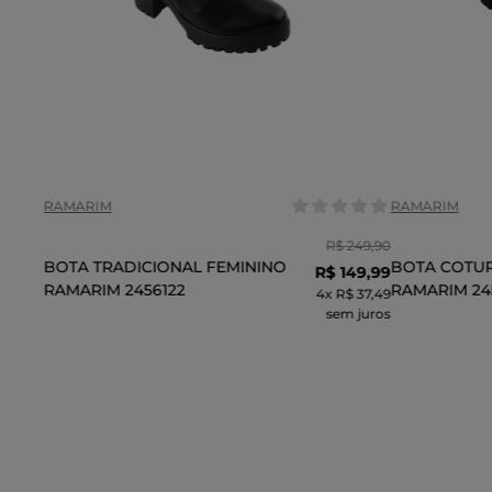
Tamanho:
Tamanho:
36
37
38
35
COR
COR
RAMARIM
RAMARIM
R$
249
,
90
BOTA TRADICIONAL FEMININO
BOTA COTU
R$
149
,
99
RAMARIM 2456122
RAMARIM 24
4
x
R$ 37,49
sem juros
ADICIONAR AO CARRINHO
ADI