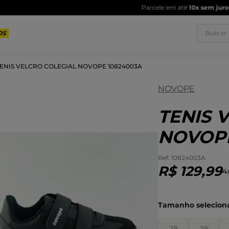
Parcele em até
10x sem juros
Buscar
ENIS VELCRO COLEGIAL NOVOPE 10824003A
NOVOPE
1
º
T
3
º
T
TENIS 
5
º
T
NOVOPE
7
º
R
:
10824003A
9
º
S
R$
129
,
99
4
28
29