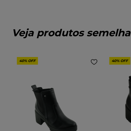
Veja produtos semelha
40%
OFF
40%
OFF