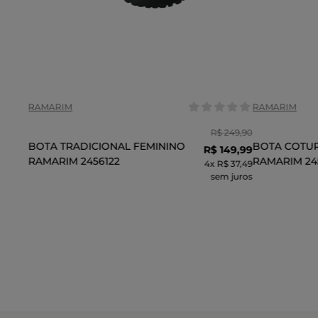
Tamanho:
Tamanho:
36
37
38
35
COR
COR
RAMARIM
RAMARIM
R$
249
,
90
BOTA TRADICIONAL FEMININO
BOTA COTU
R$
149
,
99
RAMARIM 2456122
RAMARIM 24
4
x
R$ 37,49
sem juros
ADICIONAR AO CARRINHO
ADI