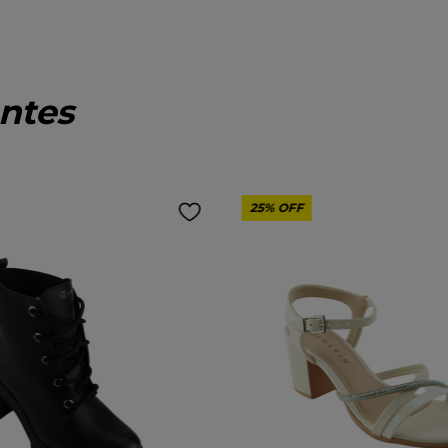
ntes
25%
OFF