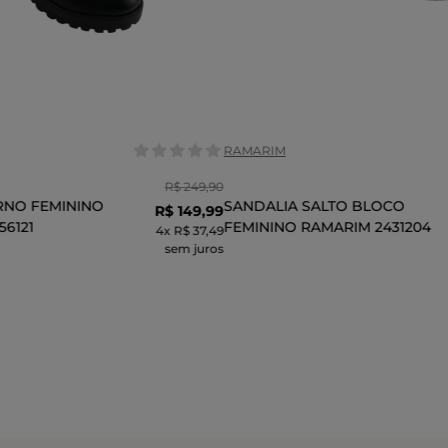
Tamanho:
36
37
38
38
36
39
COR
RAMARIM
R$
249
,
90
RNO FEMININO
SANDALIA SALTO BLOCO
R$
149
,
99
56121
FEMININO RAMARIM 2431204
4
x
R$ 37,49
sem juros
CIONAR AO CARRINHO
ADICIONAR AO CARR