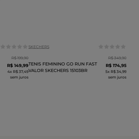
Tamanho:
35
37
35
36
37
39
COR
SKECHERS
R$
199
,
90
R$
349
,
90
TENIS FEMININO GO RUN FAST
R$
149
,
99
R$
174
,
95
VALOR SKECHERS 15103BR
4
x
R$ 37,49
5
x
R$ 34,99
sem juros
sem juros
INHO
ADICIONAR AO CARRINHO