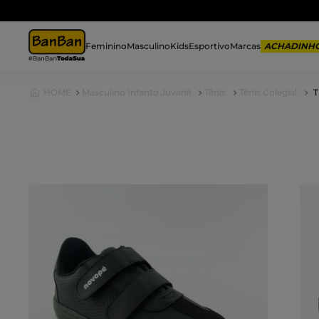
Feminino
Masculino
Kids
Esportivo
Marcas
Masculino Infanto Juvenil
Tênis
Tênis Colegial
T