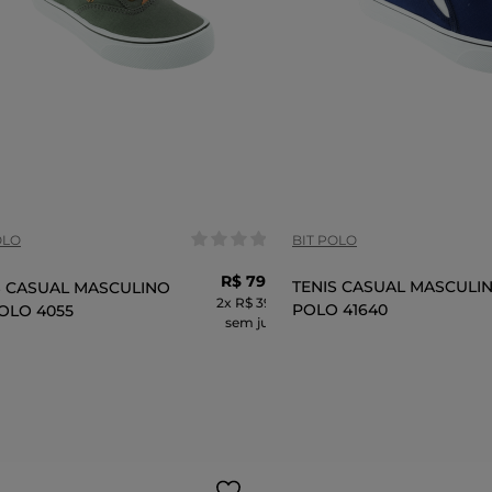
anho:
Tamanho:
37
38
44
40
COR
OLO
BIT POLO
R$
79
,
99
TENIS CASUAL MASCULIN
S CASUAL MASCULINO
2
x
R$ 39,99
POLO 41640
POLO 4055
sem juros
ADICIONAR AO 
ADICIONAR AO CARRINHO