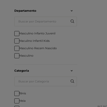
Departamento
Masculino Infanto Juvenil
Maculino Infantil Kids
Masculino Recem Nascido
Masculino
Categoria
Tam
COR
Tênis
Meia
BIT P