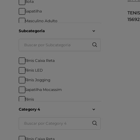
Bota
Sapatilha
TENI
1569
Masculino Adulto
Subcategoria
Tênis Caixa Reta
Tênis LED
Tênis Jogging
Sapatilha Mocassim
Tênis
Bota Reta
Category 4
Tênis Slip On
Bota Cuturno
Tênis Caixa Reta