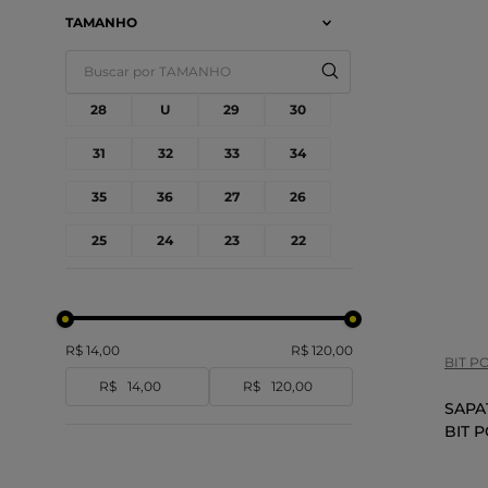
MARINHO/AMARELO
TAMANHO
BRANCO
MARINHO/BRANCO
28
U
29
30
AZUL ROYAL
31
32
33
34
BEGE/VERDE
MARFIM
35
36
27
26
Tam
BRANCO/PRETO
25
24
23
22
BRANCO/MARINHO
COR
38
40
44
37
NUDE
CAFE/PRETO
R$ 14,00
R$ 120,00
GRAFITE/CARAMELO
BIT P
R$
R$
NATURAL
SAPA
AMENDOA
BIT P
CARAMELO