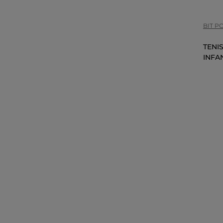
BIT P
TENI
INFA