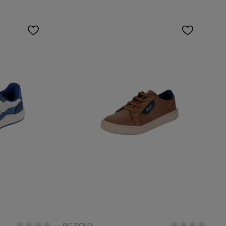
Tamanho:
27
25
31
32
33
COR
BIT POLO