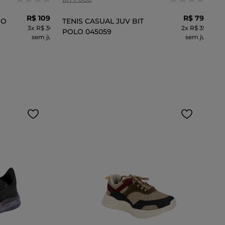
R$
109
,
99
R$
79
,
99
NO
TENIS CASUAL JUV BIT
3
x
R$ 36,66
2
x
R$ 39,99
POLO 045059
sem juros
sem juros
CARRINHO
ADICIONAR AO CARRINHO