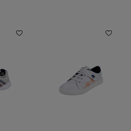
CARRINHO
ADICIONAR AO CARRINHO
Tamanho:
30
31
32
33
34
COR