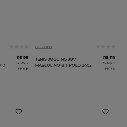
Tamanho:
25
24
33
35
COR
BIT POLO
R$
99
,
99
R$
119
,
99
TENIS JOGGING JUV
3
x
R$ 33,33
3
x
R$ 39,99
710
MASCULINO BIT POLO 2402
sem juros
sem juros
CARRINHO
ADICIONAR AO CARRINHO