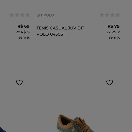
BIT POLO
R$
69
,
99
R$
79
,
99
TENIS CASUAL JUV BIT
2
x
R$ 34,99
2
x
R$ 39,99
POLO 045061
sem juros
sem juros
CARRINHO
ADICIONAR AO CARRINHO