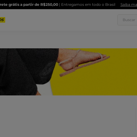
Parcele em até
10x sem juros
Buscar
1
º
T
3
º
T
5
º
C
7
º
R
9
º
S