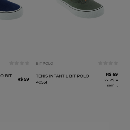
Tamanho:
30
29
31
32
33
COR
BIT POLO
R$
69
,
99
O BIT
TENIS INFANTIL BIT POLO
R$
59
,
99
2
x
R$ 34,99
4055I
sem juros
CARRINHO
ADICIONAR AO CARRINHO