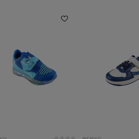
anho:
Tamanho:
25
24
23
22
26
28
COR
OLO
BIT POLO