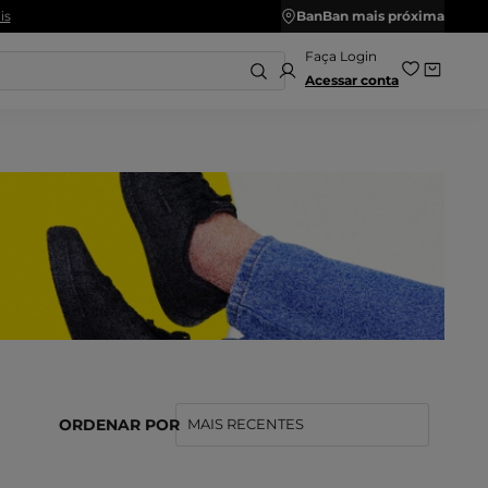
BanBan mais próxima
Acessar conta
2
º
ênis
Sandalias
4
º
ênis Feminino
Chinelo
6
º
huteira
Tamanco
8
º
asteira
Kids
10
º
apatilha
Salto Bloco
ORDENAR POR
MAIS RECENTES