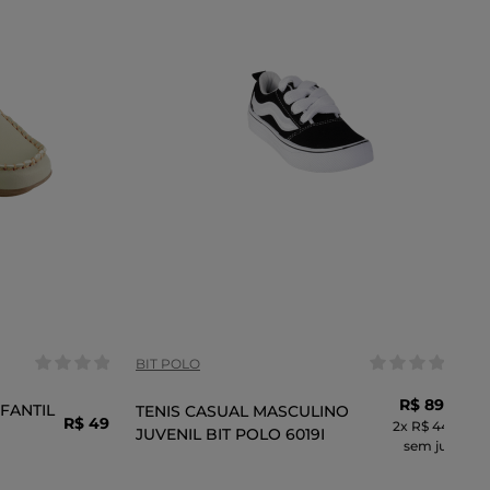
Tamanho:
23
22
26
30
29
28
31
32
COR
BIT POLO
R$
89
,
99
FANTIL
TENIS CASUAL MASCULINO
R$
49
,
99
2
x
R$ 44,99
JUVENIL BIT POLO 6019I
sem juros