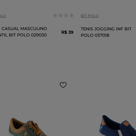
OLO
BIT POLO
S CASUAL MASCULINO
TENIS JOGGING INF BIT
R$
39
,
99
NTIL BIT POLO 029030
POLO 037018
ADICIONAR AO CARRINHO
ADICIONAR AO 