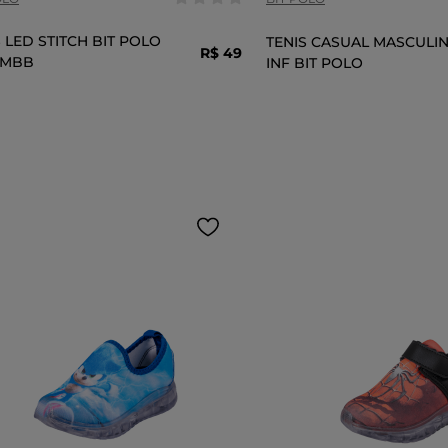
S LED STITCH BIT POLO
TENIS CASUAL MASCULI
R$
49
,
99
2MBB
INF BIT POLO
ADICIONAR AO CARRINHO
ADICIONAR AO 