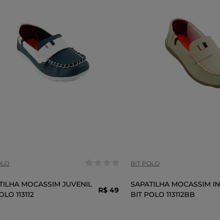
anho:
Tamanho:
29
31
33
34
35
25
24
COR
OLO
BIT POLO
TILHA MOCASSIM JUVENIL
SAPATILHA MOCASSIM IN
R$
49
,
99
OLO 113112
BIT POLO 113112BB