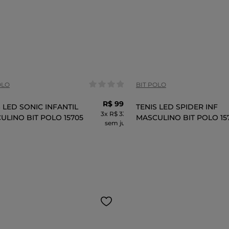
anho:
Tamanho:
26
24
22
27
26
COR
OLO
BIT POLO
R$
99
,
99
S LED SONIC INFANTIL
TENIS LED SPIDER INF
3
x
R$ 33,33
ULINO BIT POLO 15705
MASCULINO BIT POLO 15
sem juros
ADICIONAR AO CARRINHO
ADICIONAR AO 