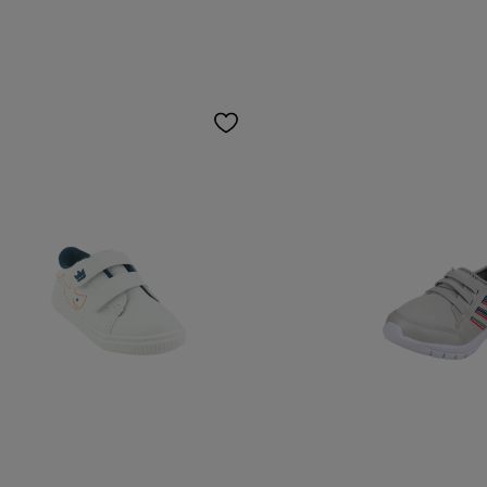
ADICIONAR AO CARRINHO
ADICIONAR AO 
anho:
Tamanho:
26
25
27
26
25
COR