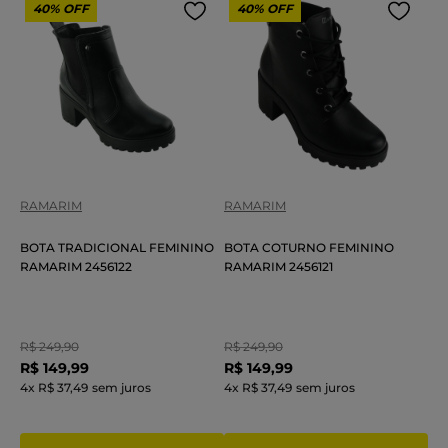
40%
OFF
40%
OFF
RAMARIM
RAMARIM
BOTA TRADICIONAL FEMININO
BOTA COTURNO FEMININO
RAMARIM 2456122
RAMARIM 2456121
R$
249
,
90
R$
249
,
90
R$
149
,
99
R$
149
,
99
4
x
R$ 37,49
sem juros
4
x
R$ 37,49
sem juros