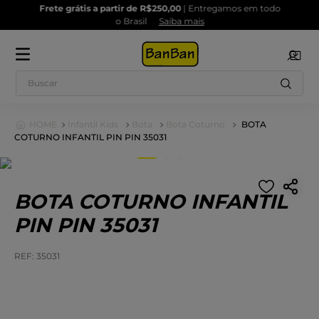
Frete grátis a partir de R$250,00
| Entregamos em todo
o Brasil
Saiba mais
Buscar
Infantil Kids
Bota
Bota Coturno
BOTA
COTURNO INFANTIL PIN PIN 35031
1
º
2
º
Tênis
Sandalias
3
º
4
º
Tênis Feminino
Chinelo
BOTA COTURNO INFANTIL
5
º
6
º
Chuteira
Tamanco
PIN PIN 35031
7
º
8
º
Rasteira
Kids
:
35031
9
º
10
º
Sapatilha
Salto Bloco