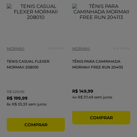
MORMAII
MORMAII
TENIS CASUAL FLEXER
TÊNIS PARA CAMINHADA
MORMAII 208010
MORMAII FREE RUN 204113
R$
149
,
99
R$
229
,
90
4
x
R$ 37,49
sem juros
R$
199
,
99
6
x
R$ 33,33
sem juros