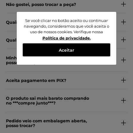
Não gostei, posso trocar a peça?
Se você clicar no botão aceito ou continuar
Quais os métodos de pagamento?
navegando, consideramos que você aceita o
uso de nossos cookies. Verifique nossa
Política de privacidade
.
Qual o material do produto?
Aceitar
Minha peça veio com defeito, como
posso trocar por outra?
Aceita pagamento em PIX?
O produto sai mais barato comprando
no ***compre junto***?
Pedido veio com embalagem aberta,
posso trocar?