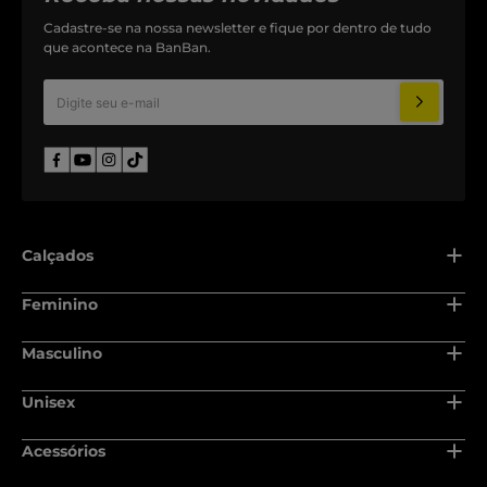
Cadastre-se na nossa newsletter e fique por dentro de tudo
que acontece na BanBan.
Calçados
Adulto
Feminino
Recém nascido
Adulto
Masculino
Baby
Recém nascido
Adulto
Unisex
Infantil
Baby
Recém nascido
Juvenil
Adulto
Acessórios
Infantil
Baby
Escolar
Recém nascido