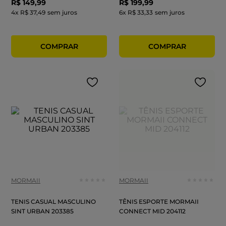
R$
149
,
99
R$
199
,
99
4
x
R$ 37,49
sem juros
6
x
R$ 33,33
sem juros
MORMAII
MORMAII
TENIS CASUAL MASCULINO
TÊNIS ESPORTE MORMAII
SINT URBAN 203385
CONNECT MID 204112