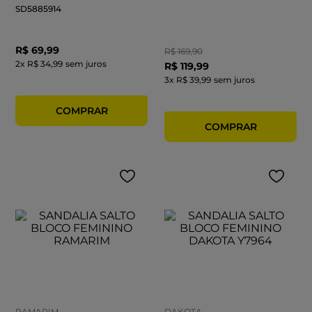
SD5885914
R$
69
,
99
R$
169
,
90
2
x
R$ 34,99
sem juros
R$
119
,
99
3
x
R$ 39,99
sem juros
RAMARIM
DAKOTA