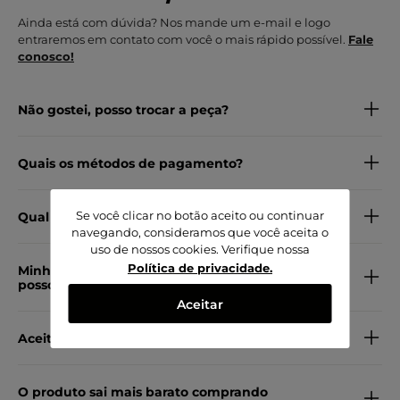
Ainda está com dúvida? Nos mande um e-mail e logo
entraremos em contato com você o mais rápido possível.
Fale
conosco!
Não gostei, posso trocar a peça?
Quais os métodos de pagamento?
Se você clicar no botão aceito ou continuar
Qual o material do produto?
navegando, consideramos que você aceita o
uso de nossos cookies. Verifique nossa
Política de privacidade
.
Minha peça veio com defeito, como
posso trocar por outra?
Aceitar
Aceita pagamento em PIX?
O produto sai mais barato comprando