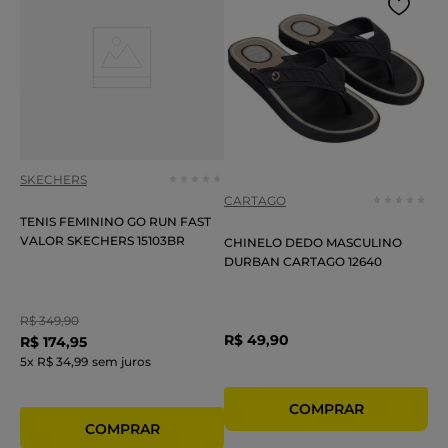
SKECHERS
CARTAGO
TENIS FEMININO GO RUN FAST
VALOR SKECHERS 15103BR
CHINELO DEDO MASCULINO
DURBAN CARTAGO 12640
R$
349
,
90
R$
49
,
90
R$
174
,
95
5
x
R$ 34,99
sem juros