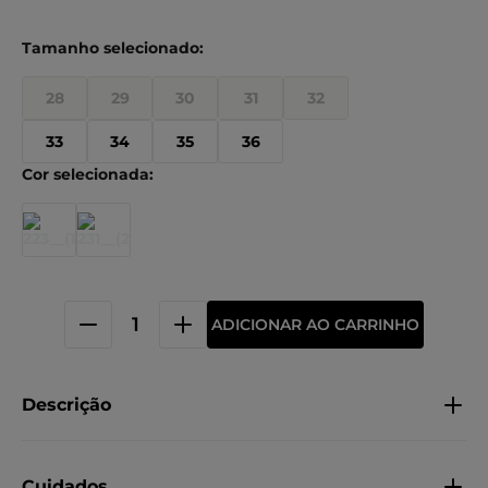
28
29
30
31
32
33
34
35
36
ADICIONAR AO CARRINHO
Descrição
Cuidados