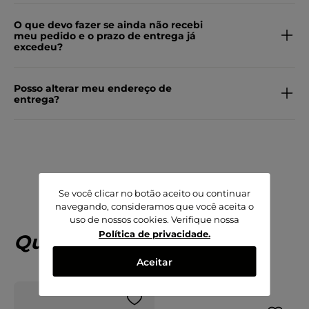
O que devo fazer se ainda não recebi
meu pedido e o prazo de entrega já
excedeu?
Posso alterar meu endereço de
entrega?
Se você clicar no botão aceito ou continuar
navegando, consideramos que você aceita o
uso de nossos cookies. Verifique nossa
Política de privacidade
.
Quem viu, viu também!
Aceitar