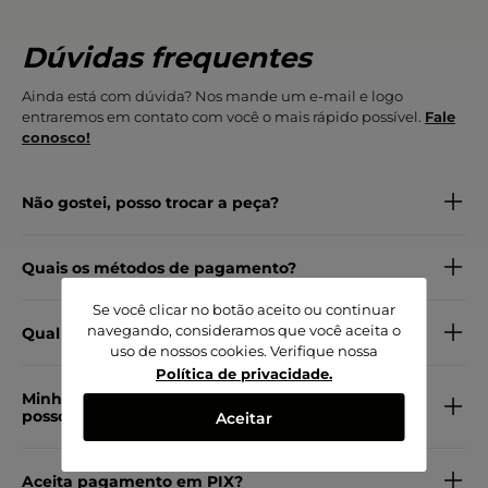
Dúvidas frequentes
Ainda está com dúvida? Nos mande um e-mail e logo
entraremos em contato com você o mais rápido possível.
Fale
conosco!
Não gostei, posso trocar a peça?
Quais os métodos de pagamento?
Se você clicar no botão aceito ou continuar
navegando, consideramos que você aceita o
Qual o material do produto?
uso de nossos cookies. Verifique nossa
Política de privacidade
.
Minha peça veio com defeito, como
posso trocar por outra?
Aceitar
Aceita pagamento em PIX?